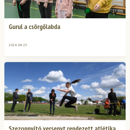
Gurul a csörgőlabda
2024-04-25
Szezonnyitó versenyt rendezett atlétika