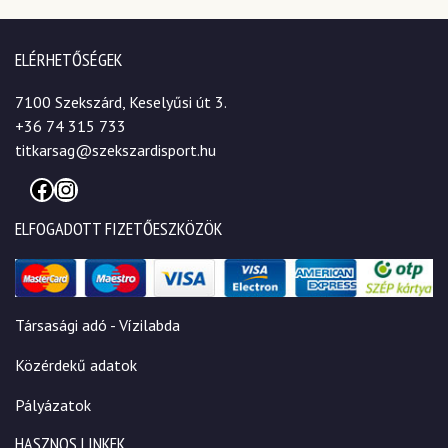
ELÉRHETŐSÉGEK
7100 Szekszárd, Keselyűsi út 3.
+36 74 315 733
titkarsag@szekszardisport.hu
Facebook
Instagram
ELFOGADOTT FIZETŐESZKÖZÖK
Társasági adó - Vízilabda
Közérdekű adatok
Pályázatok
HASZNOS LINKEK