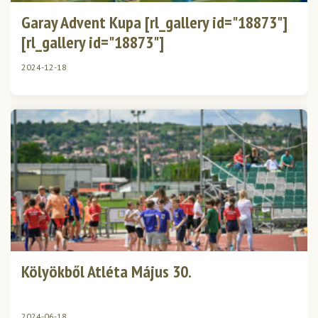
Garay Advent Kupa [rl_gallery id="18873"]
[rl_gallery id="18873"]
2024-12-18
Kölyökből Atléta Május 30.
2024-06-18