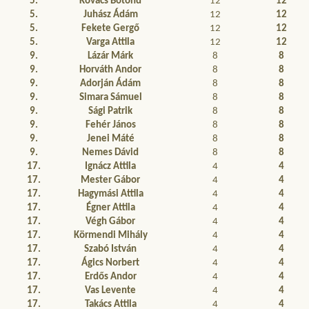
5.
Kovács Botond
12
12
5.
Juhász Ádám
12
12
5.
Fekete Gergő
12
12
5.
Varga Attila
12
12
9.
Lázár Márk
8
8
9.
Horváth Andor
8
8
9.
Adorján Ádám
8
8
9.
Simara Sámuel
8
8
9.
Sági Patrik
8
8
9.
Fehér János
8
8
9.
Jenei Máté
8
8
9.
Nemes Dávid
8
8
17.
Ignácz Attila
4
4
17.
Mester Gábor
4
4
17.
Hagymási Attila
4
4
17.
Égner Attila
4
4
17.
Végh Gábor
4
4
17.
Körmendi Mihály
4
4
17.
Szabó István
4
4
17.
Ágics Norbert
4
4
17.
Erdős Andor
4
4
17.
Vas Levente
4
4
17.
Takács Attila
4
4