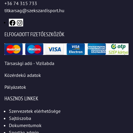
+36 74 315 733
titkarsag@szekszardisport.hu
ELFOGADOTT FIZETŐESZKÖZÖK
Társasági adó - Vízilabda
Közérdekű adatok
Pályázatok
HASZNOS LINKEK
Szervezetek elérhetősége
Sajtószoba
Dokumentumok
Sportág admin