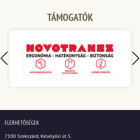
TÁMOGATÓK
ELÉRHETŐSÉGEK
7100 Szekszárd, Keselyűsi út 3.