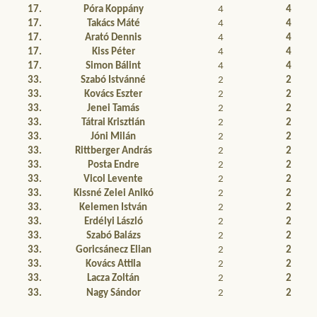
17.
Póra Koppány
4
4
17.
Takács Máté
4
4
17.
Arató Dennis
4
4
17.
Kiss Péter
4
4
17.
Simon Bálint
4
4
33.
Szabó Istvánné
2
2
33.
Kovács Eszter
2
2
33.
Jenei Tamás
2
2
33.
Tátrai Krisztián
2
2
33.
Jóni Milán
2
2
33.
Rittberger András
2
2
33.
Posta Endre
2
2
33.
Vicol Levente
2
2
33.
Kissné Zelei Anikó
2
2
33.
Kelemen István
2
2
33.
Erdélyi László
2
2
33.
Szabó Balázs
2
2
33.
Goricsánecz Elian
2
2
33.
Kovács Attila
2
2
33.
Lacza Zoltán
2
2
33.
Nagy Sándor
2
2