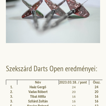
Szekszárd Darts Open eredményei:
Név
2023.03.18. / pont
Össz.
1.
Haáz Gergő
24
24
2.
Vadas Róbert
20
20
3.
Tibai Attila
16
16
3.
Szilárd Zoltán
16
16