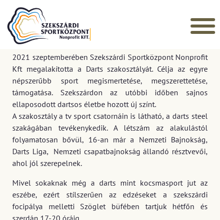
Főoldal
»
Szakosztályok
»
Darts
DARTS
2021 szeptemberében Szekszárdi Sportközpont Nonprofit
Kft megalakította a
Darts szakosztályát. Célja az egyre
népszerűbb sport megismertetése, megszerettetése,
támogatása. Szekszárdon az utóbbi időben sajnos
ellaposodott dartsos életbe hozott új színt.
A szakosztály a tv sport csatornáin is látható, a darts steel
szakágában tevékenykedik. A létszám az alakulástól
folyamatosan bővül, 16-an már a Nemzeti Bajnokság,
Darts Liga, Nemzeti csapatbajnokság állandó résztvevői,
ahol jól szerepelnek.
Mivel sokaknak még a darts mint kocsmasport jut az
eszébe, ezért stílszerűen az
edzéseket a szekszárdi
focipálya melletti Szöglet büfében tartjuk hétfőn és
szerdán 17-20 óráig.