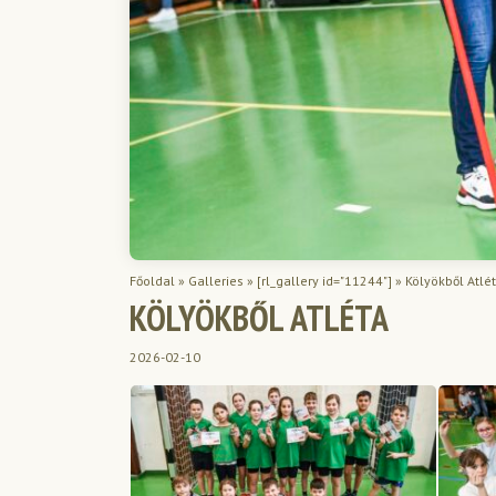
Főoldal
»
Galleries
»
[rl_gallery id="11244"]
»
Kölyökből Atlé
KÖLYÖKBŐL ATLÉTA
2026-02-10