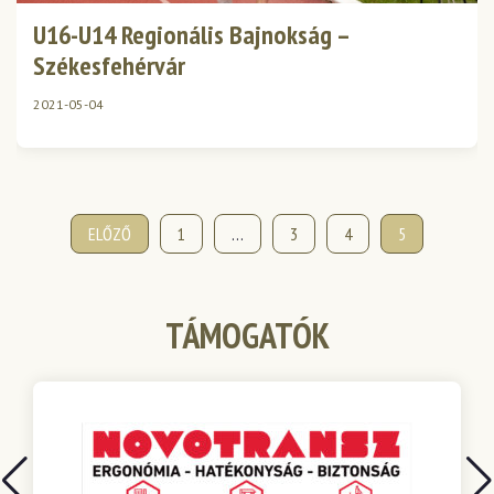
U16-U14 Regionális Bajnokság –
Székesfehérvár
2021-05-04
Bejegyzések
ELŐZŐ
1
…
3
4
5
lapozása
TÁMOGATÓK