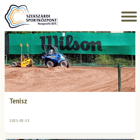
Főoldal
»
Galleries
ARCHÍVUM
Tenisz
2021-05-23