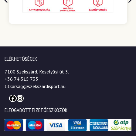
ELÉRHETŐSÉGEK
7100 Szekszárd, Keselyűsi út 3.
+36 74 315 733
titkarsag@szekszardisport.hu
Facebook
Instagram
ELFOGADOTT FIZETŐESZKÖZÖK