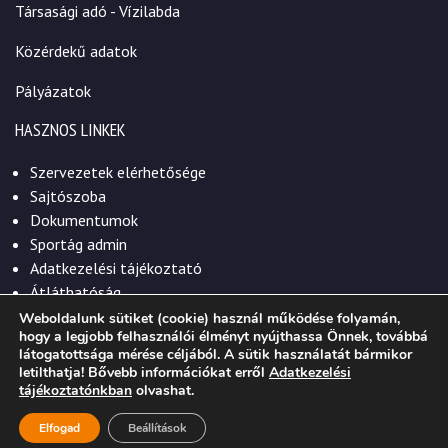
Társasági adó - Vízilabda
Közérdekű adatok
Pályázatok
HASZNOS LINKEK
Szervezetek elérhetősége
Sajtószoba
Dokumentumok
Sportág admin
Adatkezelési tájékoztató
Átláthatóság
Weboldalunk sütiket (cookie) használ működése folyamán,
hogy a legjobb felhasználói élményt nyújthassa Önnek, továbbá
látogatottsága mérése céljából. A sütik használatát bármikor
letilthatja! Bővebb információkat erről
Adatkezelési
© 2026. Szekszárdi Sportközpont Nonprofit Kft.
tájékoztatónkban
olvashat.
Elfogad
Beállítások