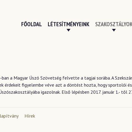
FŐOLDAL
LÉTESÍTMÉNYEINK
SZAKOSZTÁLYO
-ban a Magyar Úszó Szövetség felvette a tagjai sorába. A Szekszár
ek érdekeit figyelembe véve azt a döntést hozta, hogy sportolói és
zószakosztályába igazolnak. Első lépésben 2017. január 1.- től 
lapítvány
Hírek