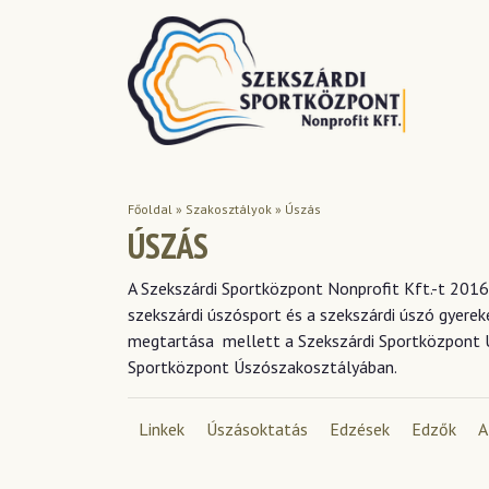
Főoldal
»
Szakosztályok
»
Úszás
ÚSZÁS
A Szekszárdi Sportközpont Nonprofit Kft.-t 2016
szekszárdi úszósport és a szekszárdi úszó gyerek
megtartása mellett a Szekszárdi Sportközpont Ús
Sportközpont Úszószakosztályában.
Linkek
Úszásoktatás
Edzések
Edzők
A