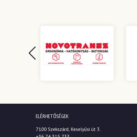
ELÉRHETŐSÉGEK
7100 Szekszárd, Keselyűsi út 3.
+36 74 315 733