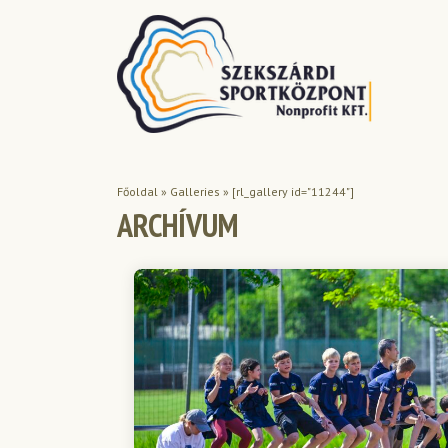
Főoldal
»
Galleries
»
[rl_gallery id="11244"]
ARCHÍVUM