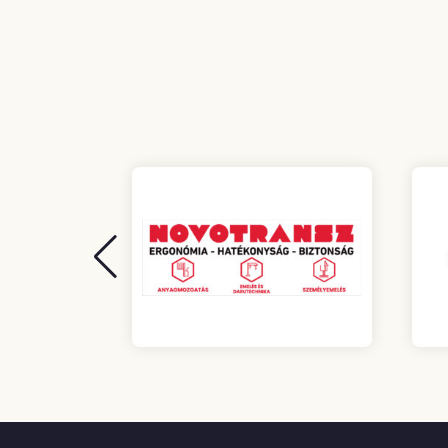
Bejegyzések
lapozása