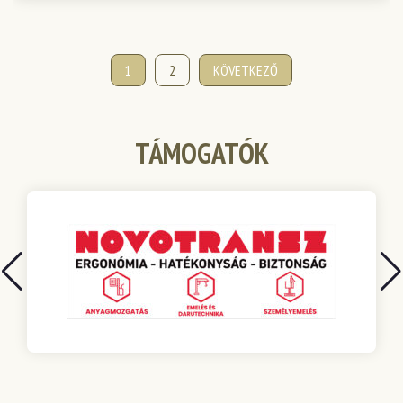
Bejegyzések
1
2
KÖVETKEZŐ
lapozása
TÁMOGATÓK