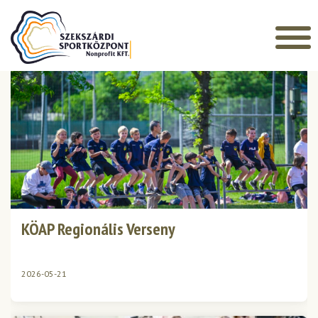
Főoldal
»
Galleries
»
atlétika
ARCHÍVUM
KÖAP Regionális Verseny
2026-05-21