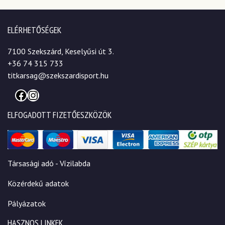
ELÉRHETŐSÉGEK
7100 Szekszárd, Keselyűsi út 3.
+36 74 315 733
titkarsag@szekszardisport.hu
Facebook
Instagram
ELFOGADOTT FIZETŐESZKÖZÖK
Társasági adó - Vízilabda
Közérdekű adatok
Pályázatok
HASZNOS LINKEK