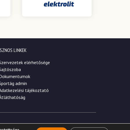
SZNOS LINKEK
Szervezetek elérhetősége
Sajtószoba
Dokumentumok
Sportág admin
Adatkezelési tájékoztató
Átláthatóság
gatottsága