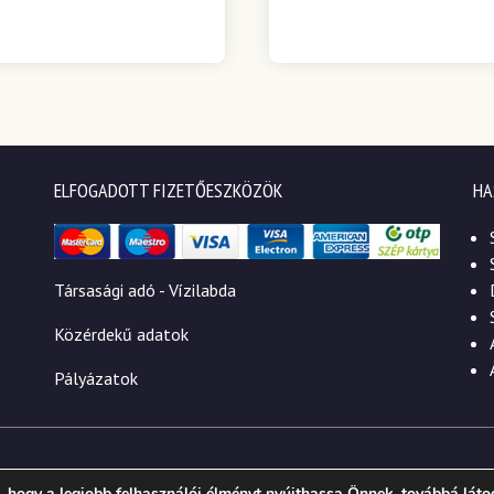
ELFOGADOTT FIZETŐESZKÖZÖK
HA
Társasági adó - Vízilabda
Közérdekű adatok
Pályázatok
 hogy a legjobb felhasználói élményt nyújthassa Önnek, továbbá láto