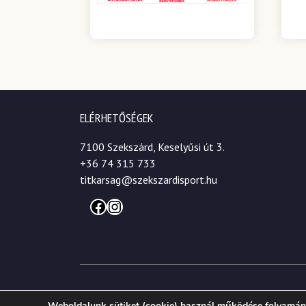
ELÉRHETŐSÉGEK
7100 Szekszárd, Keselyűsi út 3.
+36 74 315 733
titkarsag@szekszardisport.hu
Facebook
Instagram
© 2026. Szekszárdi Sportközpont Nonprofit Kft.
Weboldalunk sütiket (cookie) használ működése folyamán,