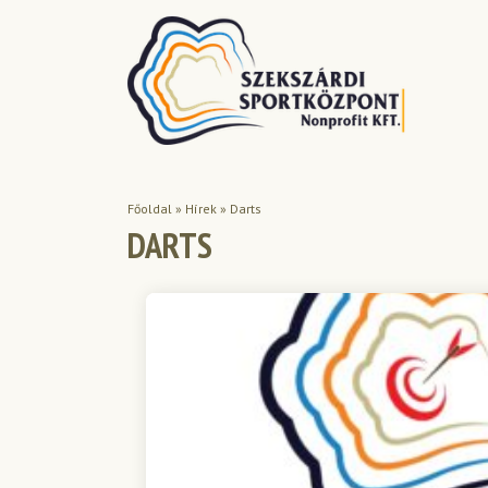
Főoldal
»
Hírek
»
Darts
DARTS