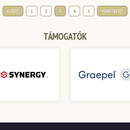
ELŐZŐ
1
2
3
4
5
KÖVETKEZŐ
TÁMOGATÓK