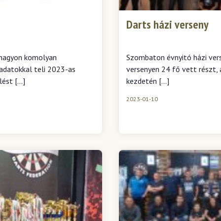
Darts házi verseny
i nagyon komolyan
Szombaton évnyitó házi vers
ladatokkal teli 2023-as
versenyen 24 fő vett részt,
lést […]
kezdetén […]
2023-01-10