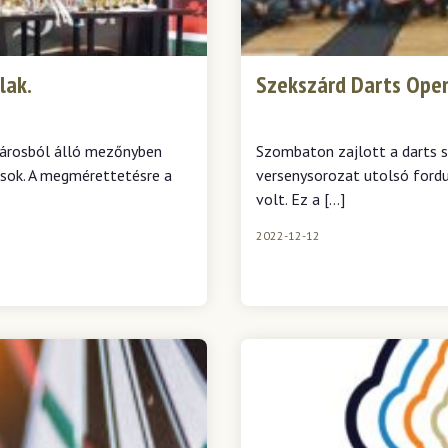
lak.
Szekszárd Darts Open 
párosból álló mezőnyben
Szombaton zajlott a darts s
osok. A megmérettetésre a
versenysorozat utolsó fordul
volt. Ez a […]
2022-12-12