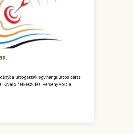
an.
dányba látogattak egy hangulatos darts
 Kiváló felkészülési verseny volt a