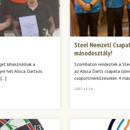
Steel Nemzeti Csapat
másodosztály!
et kihasználnak a
Szombaton rendezték a Stee
nyre hét Alisca Dartsos
az Alisca Darts csapata újo
 […]
csoportmérkőzéseken 4 mási
2022-11-14