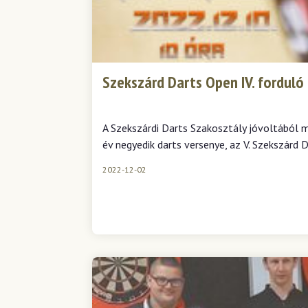
Szekszárd Darts Open IV. forduló
A Szekszárdi Darts Szakosztály jóvoltából m
év negyedik darts versenye, az V. Szekszárd 
2022-12-02