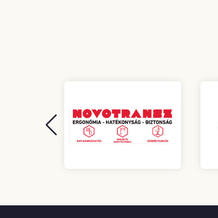
Bejegyzések
lapozása