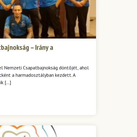
bajnokság – Irány a
l Nemzeti Csapatbajnokság döntőjét, ahol
ncként a harmadosztályban kezdett. A
k […]