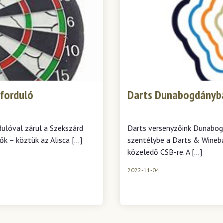
 forduló
Darts Dunabogdányb
ulóval zárul a Szekszárd
Darts versenyzőink Dunabog
ők – köztük az Alisca […]
szentélybe a Darts & Wineba.
közeledő CSB-re. A […]
2022-11-04