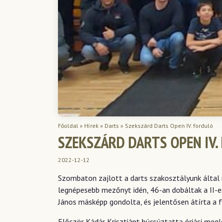
Főoldal
»
Hírek
»
Darts
»
Szekszárd Darts Open IV. forduló
SZEKSZÁRD DARTS OPEN IV.
2022-12-12
Szombaton zajlott a darts szakosztályunk által m
legnépesebb mezőnyt idén, 46-an dobáltak a II-e
János másképp gondolta, és jelentősen átírta a 
Először Kádár Krisztiánt búcsúztatta óriási megl