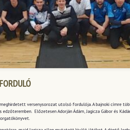
 FORDULÓ
eghirdetett versenysorozat utolsó fordulója. A bajnoki címre több
s edzőteremben. Előzetesen Adorján Ádám, Jagicza Gábor és Kádár K
forgatókönyvet.
epetésre, majd Jagicza ellen mutatott kiváló játékot. A döntő leg