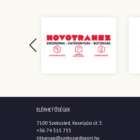
ELÉRHETŐSÉGEK
7100 Szekszárd, Keselyűsi út 3.
+36 74 315 733
titkarsag@szekszardisport.hu