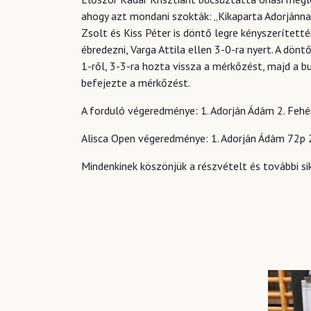
ahogy azt mondani szokták: „Kikaparta Adorjánnak
Zsolt és Kiss Péter is döntő legre kényszerítet
ébredezni, Varga Attila ellen 3-0-ra nyert. A dön
1-ről, 3-3-ra hozta vissza a mérkőzést, majd a b
befejezte a mérkőzést.
A forduló végeredménye: 1. Adorján Ádám 2. Fehér
Alisca Open végeredménye: 1. Adorján Ádám 72p 2. 
Mindenkinek köszönjük a részvételt és további sik