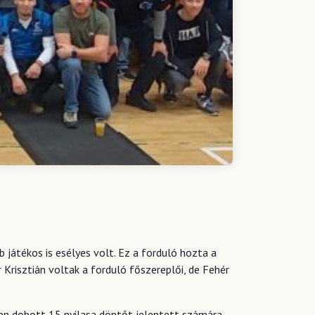
 játékos is esélyes volt. Ez a forduló hozta a
risztián voltak a forduló főszereplői, de Fehér
ben dobott 15 nyilasa döntőt jelentett számára,