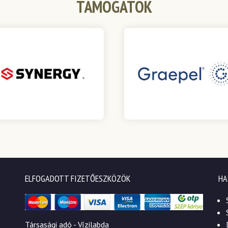
TÁMOGATÓK
ELFOGADOTT FIZETŐESZKÖZÖK
HA
Társasági adó - Vízilabda