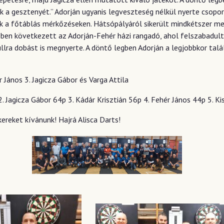
 a gesztenyét.” Adorján ugyanis legveszteség nélkül nyerte csopor
ték a főtáblás mérkőzéseken. Hátsópályáról sikerült mindkétszer 
tőben következett az Adorján-Fehér házi rangadó, ahol felszabadulta
ullra dobást is megnyerte. A döntő legben Adorján a legjobbkor tal
 János 3. Jagicza Gábor és Varga Attila
Jagicza Gábor 64p 3. Kádár Krisztián 56p 4. Fehér János 44p 5. Kis
ereket kívánunk! Hajrá Alisca Darts!