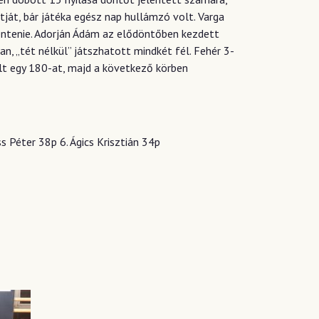
tját, bár játéka egész nap hullámzó volt. Varga
mentenie. Adorján Ádám az elődöntőben kezdett
n, „tét nélkül” játszhatott mindkét fél. Fehér 3-
ált egy 180-at, majd a következő körben
s Péter 38p 6. Ágics Krisztián 34p