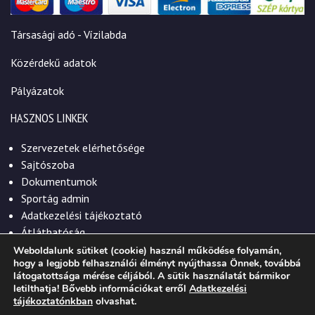
Társasági adó - Vízilabda
Közérdekű adatok
Pályázatok
HASZNOS LINKEK
Szervezetek elérhetősége
Sajtószoba
Dokumentumok
Sportág admin
Adatkezelési tájékoztató
Átláthatóság
Weboldalunk sütiket (cookie) használ működése folyamán,
hogy a legjobb felhasználói élményt nyújthassa Önnek, továbbá
látogatottsága mérése céljából. A sütik használatát bármikor
letilthatja! Bővebb információkat erről
Adatkezelési
© 2026. Szekszárdi Sportközpont Nonprofit Kft.
tájékoztatónkban
olvashat.