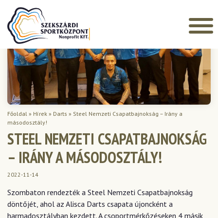
Főoldal
»
Hírek
»
Darts
»
Steel Nemzeti Csapatbajnokság – Irány a
másodosztály!
STEEL NEMZETI CSAPATBAJNOKSÁG
– IRÁNY A MÁSODOSZTÁLY!
2022-11-14
Szombaton rendezték a Steel Nemzeti Csapatbajnokság
döntőjét, ahol az Alisca Darts csapata újoncként a
harmadosztályban kezdett. A csoportmérkőzéseken 4 másik