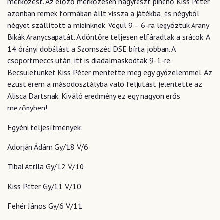
mérkőzést. Az előző mérkőzésen nagyrészt pihenő Kiss Péter
azonban remek formában állt vissza a játékba, és négyből
négyet szállított a mieinknek. Végül 9 – 6-ra legyőztük Arany
Bikák Aranycsapatát. A döntőre teljesen elfáradtak a srácok. A
14 órányi dobálást a Szomszéd DSE bírta jobban. A
csoportmeccs után, itt is diadalmaskodtak 9-1-re.
Becsületünket Kiss Péter mentette meg egy győzelemmel. Az
ezüst érem a másodosztályba való feljutást jelentette az
Alisca Dartsnak. Kiváló eredmény ez egy nagyon erős
mezőnyben!
Egyéni teljesítmények:
Adorján Ádám Gy/18 V/6
Tibai Attila Gy/12 V/10
Kiss Péter Gy/11 V/10
Fehér János Gy/6 V/11