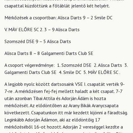
csapattal küzdöttünk a főtáblát jelentő két helyért.
Mérkőzések a csoportban: Alisca Darts 9 – 2 Smile DC
V. MÁV ELŐRE SC 2. 3 – 9 Alisca Darts
Szomszéd DSE 9 – 5 Alisca Darts
Alisca Darts 8 – 8 Galgamenti Darts Club SE
A csoport végeredménye: 1. Szomszéd DSE 2. Alisca Darts 3.
Galgamenti Darts Club SE 4. Smile DC 5. MÁV ELŐRE SC .
A legjobb nyolc között dartsosaink VSE I. csapatát verték 9-
7-re . A mérkőzésen fej-fej mellett haladt a két csapat. 7-7
után azonban Tibai Attila és Adorján Ádám is hozta
mérkőzését. Az elődöntőben az Arany Bikák Aranycsapata
következett. Csapatunkon itt már kezdett kijönni a fáradtság.
Leginkább Adorján Ádámon, aki az elődöntőig 17
mérkőzéséből 16-ot hozott. Adorján 2 vereséggel kezdte a