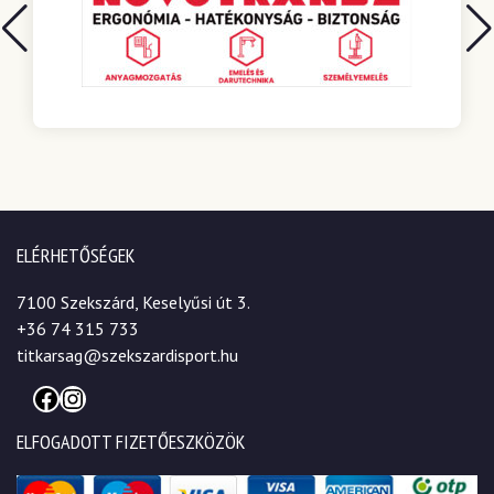
ELÉRHETŐSÉGEK
7100 Szekszárd, Keselyűsi út 3.
+36 74 315 733
titkarsag@szekszardisport.hu
Facebook
Instagram
ELFOGADOTT FIZETŐESZKÖZÖK