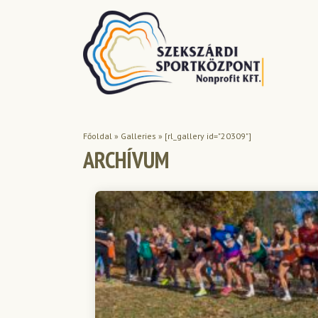
Főoldal
»
Galleries
»
[rl_gallery id="20309"]
ARCHÍVUM