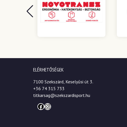
ELÉRHETŐSÉGEK
7100 Szekszárd, Keselyűsi út 3.
+36 74 315 733
titkarsag@szekszardisport.hu
Facebook
Instagram