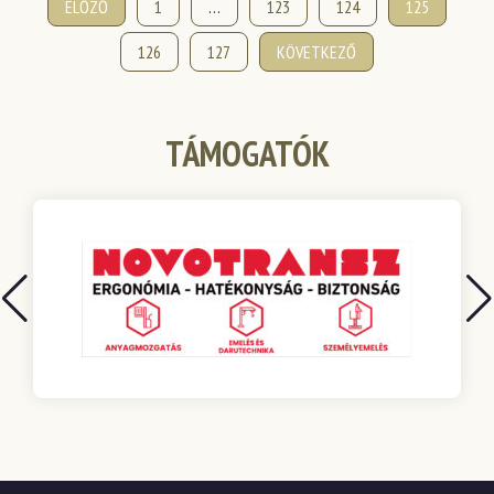
Bejegyzések
ELŐZŐ
1
…
123
124
125
lapozása
126
127
KÖVETKEZŐ
TÁMOGATÓK