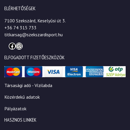
ELÉRHETŐSÉGEK
7100 Szekszárd, Keselyűsi út 3.
+36 74 315 733
titkarsag@szekszardisport.hu
Facebook
Instagram
ELFOGADOTT FIZETŐESZKÖZÖK
Társasági adó - Vízilabda
Közérdekű adatok
Pályázatok
HASZNOS LINKEK