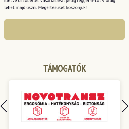
illetve úszóbérlet vásárlásával pedig reggel 6-tól 9 óráig
lehet majd úszni. Megértésüket köszönjük!
TÁMOGATÓK