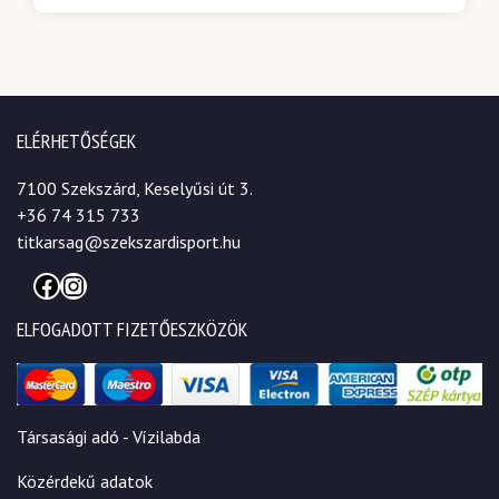
ELÉRHETŐSÉGEK
7100 Szekszárd, Keselyűsi út 3.
+36 74 315 733
titkarsag@szekszardisport.hu
Facebook
Instagram
ELFOGADOTT FIZETŐESZKÖZÖK
Társasági adó - Vízilabda
Közérdekű adatok