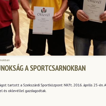
arnokban
AJNOKSÁG A SPORTCSARNOKBAN
got tartott a Szekszárdi Sportközpont NKft. 2016. április 25-én. 
l és oklevéllel gazdagodtak.