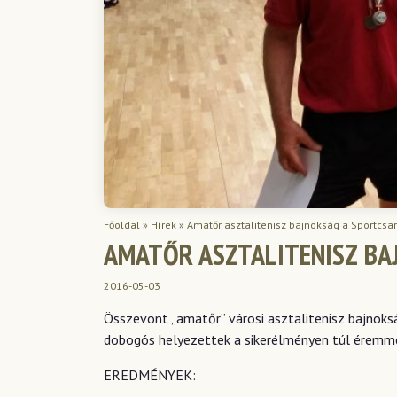
Főoldal
»
Hírek
»
Amatőr asztalitenisz bajnokság a Sportcs
AMATŐR ASZTALITENISZ B
2016-05-03
Összevont „amatőr” városi asztalitenisz bajnoksá
dobogós helyezettek a sikerélményen túl éremme
EREDMÉNYEK: