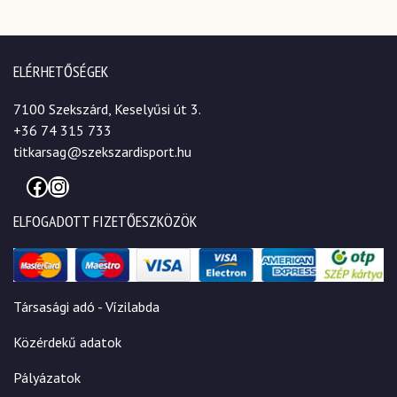
ELÉRHETŐSÉGEK
7100 Szekszárd, Keselyűsi út 3.
+36 74 315 733
titkarsag@szekszardisport.hu
Facebook
Instagram
ELFOGADOTT FIZETŐESZKÖZÖK
Társasági adó - Vízilabda
Közérdekű adatok
Pályázatok