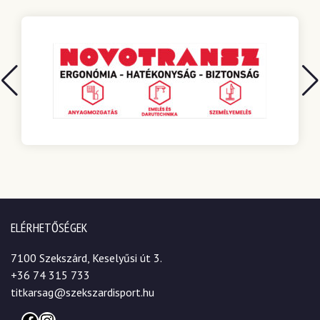
ELÉRHETŐSÉGEK
7100 Szekszárd, Keselyűsi út 3.
+36 74 315 733
titkarsag@szekszardisport.hu
Facebook
Instagram