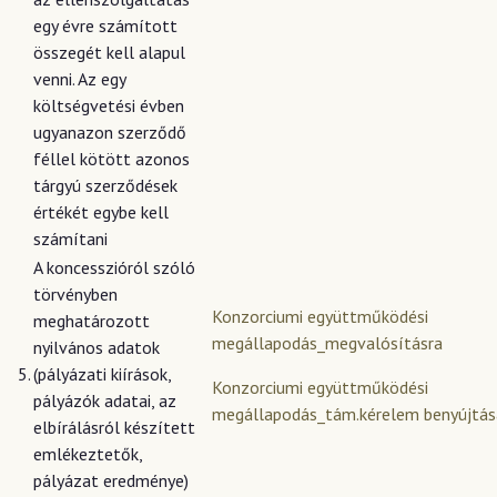
egy évre számított
összegét kell alapul
venni. Az egy
költségvetési évben
ugyanazon szerződő
féllel kötött azonos
tárgyú szerződések
értékét egybe kell
számítani
A koncesszióról szóló
törvényben
Konzorciumi együttműködési
meghatározott
megállapodás_megvalósításra
nyilvános adatok
5.
(pályázati kiírások,
Konzorciumi együttműködési
pályázók adatai, az
megállapodás_tám.kérelem benyújtás
elbírálásról készített
emlékeztetők,
pályázat eredménye)