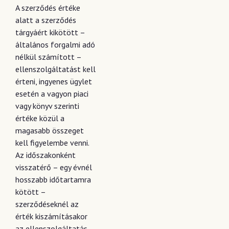
A szerződés értéke
alatt a szerződés
tárgyáért kikötött –
általános forgalmi adó
nélkül számított –
ellenszolgáltatást kell
érteni, ingyenes ügylet
esetén a vagyon piaci
vagy könyv szerinti
értéke közül a
magasabb összeget
kell figyelembe venni.
Az időszakonként
visszatérő – egy évnél
hosszabb időtartamra
kötött –
szerződéseknél az
érték kiszámításakor
az ellenszolgáltatás