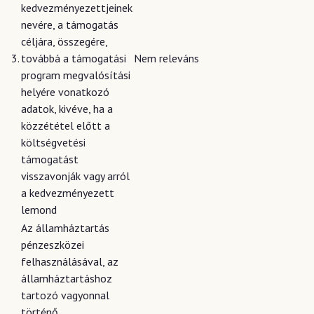
kedvezményezettjeinek
nevére, a támogatás
céljára, összegére,
3.
továbbá a támogatási
Nem releváns
program megvalósítási
helyére vonatkozó
adatok, kivéve, ha a
közzététel előtt a
költségvetési
támogatást
visszavonják vagy arról
a kedvezményezett
lemond
Az államháztartás
pénzeszközei
felhasználásával, az
államháztartáshoz
tartozó vagyonnal
történő