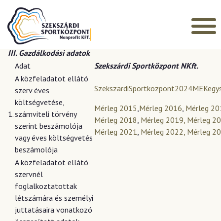
Főoldal
»
Közérdekű adatok
»
Gazdálkodási adatok
GAZDÁLKODÁSI ADATOK
III. Gazdálkodási adatok
Adat
Szekszárdi Sportközpont NKft.
A közfeladatot ellátó
SzekszardiSportkozpont2024MEKegy
szerv éves
költségvetése,
Mérleg 2015
,
Mérleg 2016
,
Mérleg 20
1.
számviteli törvény
Mérleg 2018
,
Mérleg 2019,
Mérleg 20
szerint beszámolója
Mérleg 2021
,
Mérleg 2022,
Mérleg 20
vagy éves költségvetés
beszámolója
A közfeladatot ellátó
szervnél
foglalkoztatottak
létszámára és személyi
juttatásaira vonatkozó