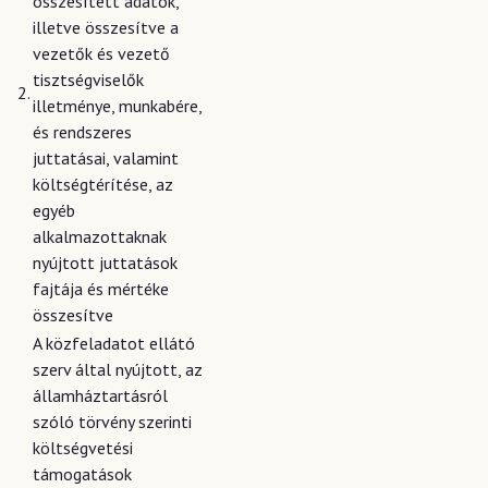
összesített adatok,
illetve összesítve a
vezetők és vezető
tisztségviselők
2.
illetménye, munkabére,
és rendszeres
juttatásai, valamint
költségtérítése, az
egyéb
alkalmazottaknak
nyújtott juttatások
fajtája és mértéke
összesítve
A közfeladatot ellátó
szerv által nyújtott, az
államháztartásról
szóló törvény szerinti
költségvetési
támogatások