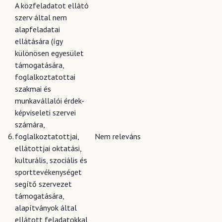
A közfeladatot ellátó
szerv által nem
alapfeladatai
ellátására (így
különösen egyesület
támogatására,
foglalkoztatottai
szakmai és
munkavállalói érdek-
képviseleti szervei
számára,
6.
foglalkoztatottjai,
Nem releváns
ellátottjai oktatási,
kulturális, szociális és
sporttevékenységet
segítő szervezet
támogatására,
alapítványok által
ellátott feladatokkal