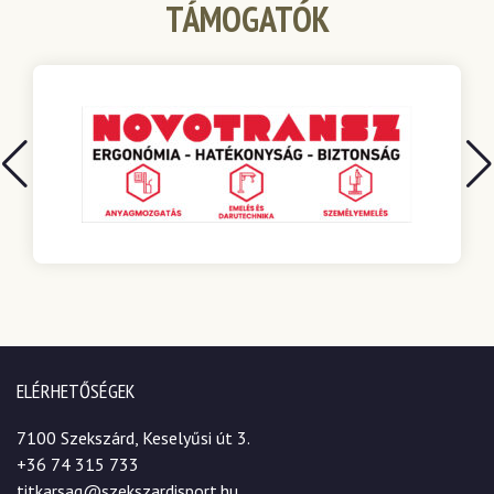
TÁMOGATÓK
ELÉRHETŐSÉGEK
7100 Szekszárd, Keselyűsi út 3.
+36 74 315 733
titkarsag@szekszardisport.hu