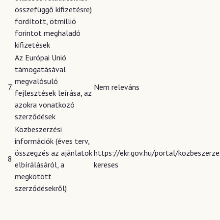
összefüggő kifizetésre)
fordított, ötmillió
forintot meghaladó
kifizetések
Az Európai Unió
támogatásával
megvalósuló
7.
Nem releváns
fejlesztések leírása, az
azokra vonatkozó
szerződések
Közbeszerzési
információk (éves terv,
összegzés az ajánlatok
https://ekr.gov.hu/portal/kozbeszerze
8.
elbírálásáról, a
kereses
megkötött
szerződésekről)