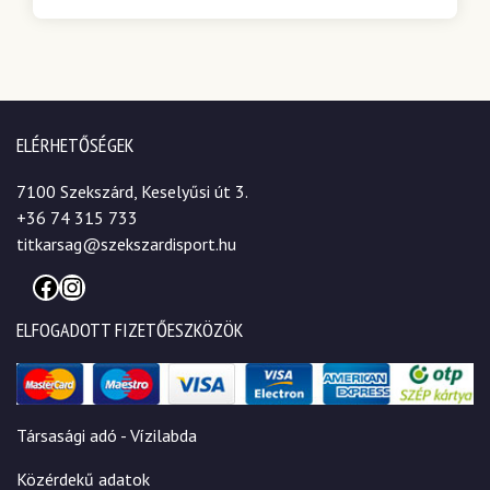
ELÉRHETŐSÉGEK
7100 Szekszárd, Keselyűsi út 3.
+36 74 315 733
titkarsag@szekszardisport.hu
Facebook
Instagram
ELFOGADOTT FIZETŐESZKÖZÖK
Társasági adó - Vízilabda
Közérdekű adatok