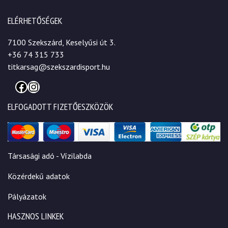
ELÉRHETŐSÉGEK
7100 Szekszárd, Keselyűsi út 3.
+36 74 315 733
titkarsag@szekszardisport.hu
Facebook
Instagram
ELFOGADOTT FIZETŐESZKÖZÖK
Társasági adó - Vízilabda
Közérdekű adatok
Pályázatok
HASZNOS LINKEK