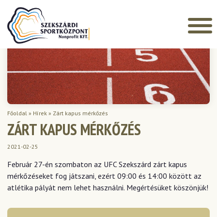
Főoldal
»
Hírek
»
Zárt kapus mérkőzés
ZÁRT KAPUS MÉRKŐZÉS
2021-02-25
Február 27-én szombaton az UFC Szekszárd zárt kapus
mérkőzéseket fog játszani, ezért 09:00 és 14:00 között az
atlétika pályát nem lehet használni. Megértésüket köszönjük!