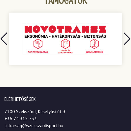
TÁMOGATÓK
ELÉRHETŐSÉGEK
7100 Szekszárd, Keselyűsi út 3.
+36 74 315 733
titkarsag@szekszardisport.hu