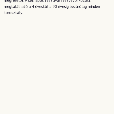
megfelelőt. A kétnapos fesztivál részvevői között
megtalálható a 4 évestől a 90 évesig bezárólag minden
korosztály.