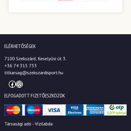
ELÉRHETŐSÉGEK
7100 Szekszárd, Keselyűsi út 3.
+36 74 315 733
titkarsag@szekszardisport.hu
Facebook
Instagram
ELFOGADOTT FIZETŐESZKÖZÖK
Társasági adó - Vízilabda