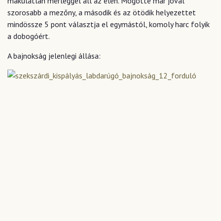
makulátlan mérleggel áll az élen. Mögötte már jóval
szorosabb a mezőny, a második és az ötödik helyezettet
mindössze 5 pont választja el egymástól, komoly harc folyik
a dobogóért.
A bajnokság jelenlegi állása: