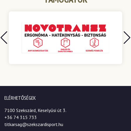
ELÉRHETŐSÉGEK
7100 Szekszárd, Keselyűsi út 3.
+36 74 315 733
titkarsag@szekszardisport.hu