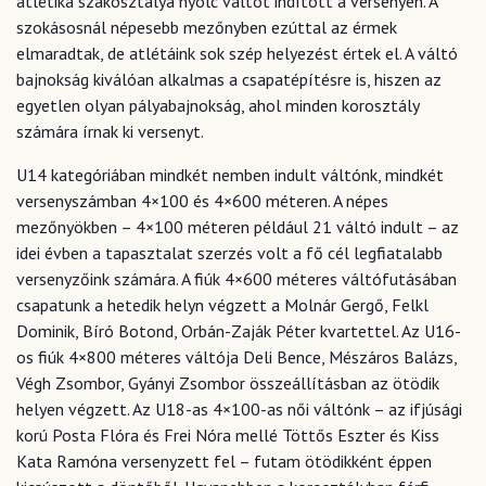
atlétika szakosztálya nyolc váltót indított a versenyen. A
szokásosnál népesebb mezőnyben ezúttal az érmek
elmaradtak, de atlétáink sok szép helyezést értek el. A váltó
bajnokság kiválóan alkalmas a csapatépítésre is, hiszen az
egyetlen olyan pályabajnokság, ahol minden korosztály
számára írnak ki versenyt.
U14 kategóriában mindkét nemben indult váltónk, mindkét
versenyszámban 4×100 és 4×600 méteren. A népes
mezőnyökben – 4×100 méteren például 21 váltó indult – az
idei évben a tapasztalat szerzés volt a fő cél legfiatalabb
versenyzőink számára. A fiúk 4×600 méteres váltófutásában
csapatunk a hetedik helyn végzett a Molnár Gergő, Felkl
Dominik, Bíró Botond, Orbán-Zaják Péter kvartettel. Az U16-
os fiúk 4×800 méteres váltója Deli Bence, Mészáros Balázs,
Végh Zsombor, Gyányi Zsombor összeállításban az ötödik
helyen végzett. Az U18-as 4×100-as női váltónk – az ifjúsági
korú Posta Flóra és Frei Nóra mellé Töttős Eszter és Kiss
Kata Ramóna versenyzett fel – futam ötödikként éppen