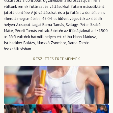
kicsúszott a döntőből. Ugyanebben a korosztályban férfi
váltónk remek futással és váltásokkal, futam másodikként
jutott döntőbe. A jó váltásokat és a jó futást a döntőben is
sikerült megismételni, 45.04-es idővel végeztek az ötödik
helyen. A csapat tagjai Barna Tamás, Szilágyi Péter, Szabó
Máté, Péceli Tamás voltak. Szintén az ifjúságiaknál a 4×1500-
as férfi váltónk hatodik helyen ért célba Hahn Máriusz,
Istlstekker Balázs, Maczkó Zsombor, Barna Tamás
összeállításban.
RÉSZLETES EREDMÉNYEK