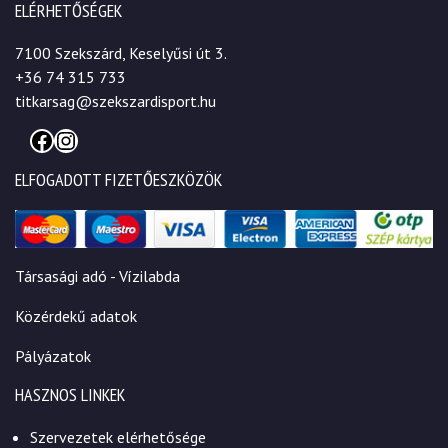
ELÉRHETŐSÉGEK
7100 Szekszárd, Keselyűsi út 3.
+36 74 315 733
titkarsag@szekszardisport.hu
Facebook
Instagram
ELFOGADOTT FIZETŐESZKÖZÖK
Társasági adó - Vízilabda
Közérdekű adatok
Pályázatok
HASZNOS LINKEK
Szervezetek elérhetősége