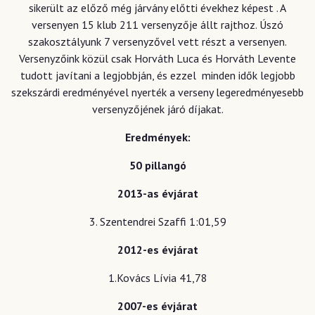
sikerült az előző még járvány előtti évekhez képest . A
versenyen 15 klub 211 versenyzője állt rajthoz. Úszó
szakosztályunk 7 versenyzővel vett részt a versenyen.
Versenyzőink közül csak Horváth Luca és Horváth Levente
tudott javítani a legjobbján, és ezzel minden idők legjobb
szekszárdi eredményével nyerték a verseny legeredményesebb
versenyzőjének járó díjakat.
Eredmények:
50 pillangó
2013-as évjárat
3. Szentendrei Szaffi 1:01,59
2012-es évjárat
1.Kovács Lívia 41,78
2007-es évjárat