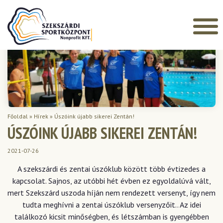
Főoldal
»
Hírek
»
Úszóink újabb sikerei Zentán!
ÚSZÓINK ÚJABB SIKEREI ZENTÁN!
2021-07-26
A szekszárdi és zentai úszóklub között több évtizedes a
kapcsolat. Sajnos, az utóbbi hét évben ez egyoldalúvá vált,
mert Szekszárd uszoda híján nem rendezett versenyt, így nem
tudta meghívni a zentai úszóklub versenyzőit.. Az idei
találkozó kicsit minőségben, és létszámban is gyengébben