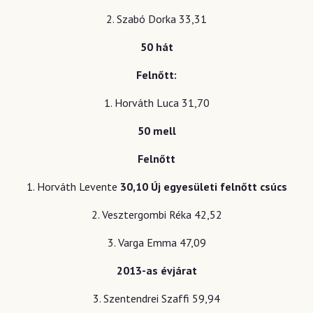
2. Szabó Dorka 33,31
50 hát
Felnőtt:
1. Horváth Luca 31,70
50 mell
Felnőtt
1. Horváth Levente
30,10 Új egyesületi felnőtt csúcs
2. Vesztergombi Réka 42,52
3. Varga Emma 47,09
2013-as évjárat
3. Szentendrei Szaffi 59,94