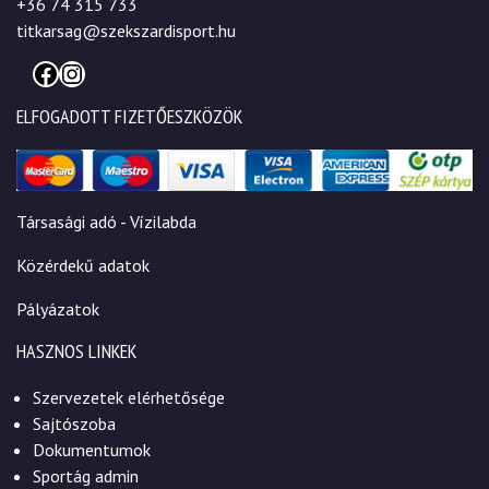
+36 74 315 733
titkarsag@szekszardisport.hu
Facebook
Instagram
ELFOGADOTT FIZETŐESZKÖZÖK
Társasági adó - Vízilabda
Közérdekű adatok
Pályázatok
HASZNOS LINKEK
Szervezetek elérhetősége
Sajtószoba
Dokumentumok
Sportág admin