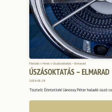
Főoldal
»
Hírek
»
Úszásoktatás – Elmarad
ÚSZÁSOKTATÁS – ELMARAD
2019-05-29
Tisztelt Érintettek! Jánossy Péter haladó úszó c