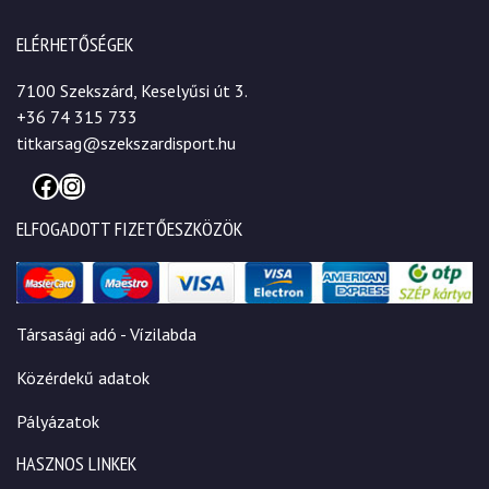
ELÉRHETŐSÉGEK
7100 Szekszárd, Keselyűsi út 3.
+36 74 315 733
titkarsag@szekszardisport.hu
Facebook
Instagram
ELFOGADOTT FIZETŐESZKÖZÖK
Társasági adó - Vízilabda
Közérdekű adatok
Pályázatok
HASZNOS LINKEK