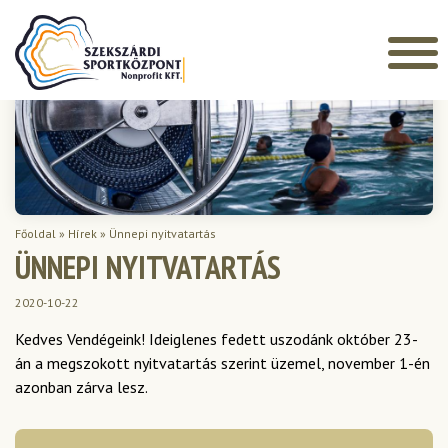
Főoldal
»
Hírek
»
Ünnepi nyitvatartás
ÜNNEPI NYITVATARTÁS
2020-10-22
Kedves Vendégeink! Ideiglenes fedett uszodánk október 23-
án a megszokott nyitvatartás szerint üzemel, november 1-én
azonban zárva lesz.