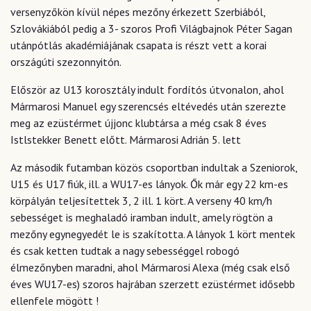
versenyzőkön kívül népes mezőny érkezett Szerbiából,
Szlovákiából pedig a 3- szoros Profi Világbajnok Péter Sagan
utánpótlás akadémiájának csapata is részt vett a korai
országúti szezonnyitón.
Először az U13 korosztály indult fordítós útvonalon, ahol
Mármarosi Manuel egy szerencsés eltévedés után szerezte
meg az ezüstérmet újjonc klubtársa a még csak 8 éves
Istlstekker Benett előtt. Mármarosi Adrián 5. lett
Az második futamban közös csoportban indultak a Szeniorok,
U15 és U17 fiúk, ill. a WU17-es lányok. Ők már egy 22 km-es
körpályán teljesítettek 3, 2 ill. 1 kört. A verseny 40 km/h
sebességet is meghaladó iramban indult, amely rögtön a
mezőny egynegyedét le is szakította. A lányok 1 kört mentek
és csak ketten tudtak a nagy sebességgel robogó
élmezőnyben maradni, ahol Mármarosi Alexa (még csak első
éves WU17-es) szoros hajrában szerzett ezüstérmet idősebb
ellenfele mögött !