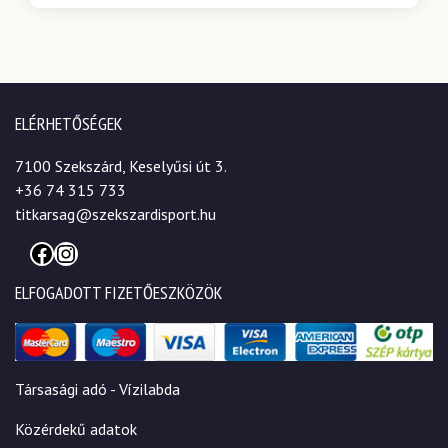
ELÉRHETŐSÉGEK
7100 Szekszárd, Keselyűsi út 3.
+36 74 315 733
titkarsag@szekszardisport.hu
Facebook
Instagram
ELFOGADOTT FIZETŐESZKÖZÖK
Társasági adó - Vízilabda
Közérdekű adatok