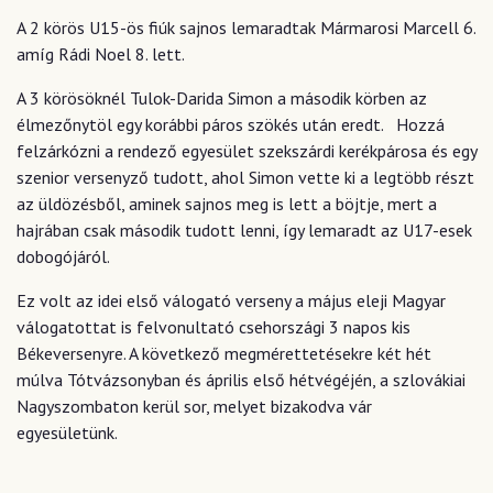
A 2 körös U15-ös fiúk sajnos lemaradtak Mármarosi Marcell 6.
amíg Rádi Noel 8. lett.
A 3 körösöknél Tulok-Darida Simon a második körben az
élmezőnytöl egy korábbi páros szökés után eredt. Hozzá
felzárkózni a rendező egyesület szekszárdi kerékpárosa és egy
szenior versenyző tudott, ahol Simon vette ki a legtöbb részt
az üldözésből, aminek sajnos meg is lett a böjtje, mert a
hajrában csak második tudott lenni, így lemaradt az U17-esek
dobogójáról.
Ez volt az idei első válogató verseny a május eleji Magyar
válogatottat is felvonultató csehországi 3 napos kis
Békeversenyre. A következő megmérettetésekre két hét
múlva Tótvázsonyban és április első hétvégéjén, a szlovákiai
Nagyszombaton kerül sor, melyet bizakodva vár
egyesületünk.