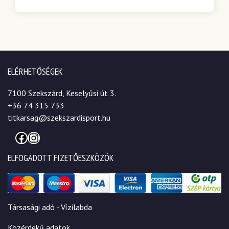
ELÉRHETŐSÉGEK
7100 Szekszárd, Keselyűsi út 3.
+36 74 315 733
titkarsag@szekszardisport.hu
Facebook
Instagram
ELFOGADOTT FIZETŐESZKÖZÖK
Társasági adó - Vízilabda
Közérdekű adatok