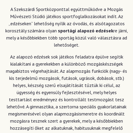
A Szekszárdi Sportközponttal együttműködve a Mozgás
Művészeti Stúdió játékos sportfoglalkozásokat indít. Az
„edzéseken” lehetőség nyílik az óvodás, és alsótagozatos
korosztály számára olyan
sportági alapozó edzések
re járni,
mely a későbbiekben több sportág közül való választásra ad
lehetőséget.
Az alapozó edzések sok játékos feladatra épülve segítik
kialakítani a gyerekekben a különböző mozgáskészségek
magabiztos végrehajtását. Az alapmozgás funkciók (nagy- és
kis terjedelmű mozgások, futások, ugrások, dobások, stb.)
helyes, készség szerű elsajátítását tűztük ki célul, az
ügyesség és egyensúly fejlesztésével, mely helyes
testtartást eredményez és kontrollált testmozgást tesz
lehetővé. A gimnasztika, a szertorna speciális gyakorlatainak
megismerésével olyan alapmozgásismeretre és koordinált
mozgásra tesznek szert a gyerekek, mely a későbbiekben
hozzásegíti őket az alkatuknak, habitusuknak megfelelő