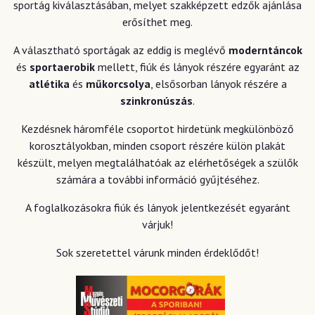
sportág kiválasztásában, melyet szakképzett edzők ajánlása
erősíthet meg.
A választható sportágak az eddig is meglévő
moderntáncok
és
sportaerobik
mellett, fiúk és lányok részére egyaránt az
atlétika
és
műkorcsolya
, elsősorban lányok részére a
szinkronúszás
.
Kezdésnek háromféle csoportot hirdetünk megkülönböző
korosztályokban, minden csoport részére külön plakát
készült, melyen megtalálhatóak az elérhetőségek a szülők
számára a további információ gyűjtéséhez.
A foglalkozásokra fiúk és lányok jelentkezését egyaránt
várjuk!
Sok szeretettel várunk minden érdeklődőt!