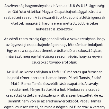
A szövetség hagyományaihoz híven az U18 és U16 Ügyességi
és Gátfutó Atlétikai Magyar Csapatbajnoksággal zárult a
szabadtéri szezon. A Szekszárdi Sportközpont atlétái igencsak
kitettek magukért: három érem mellett, több értékes
helyezést is szereztek.
Az edzői team mindig úgy gondolkodik a szakosztályban, hogy
az ügyességi csapatbajnokságon nagy létszámban induljunk.
Egyrészt a csapatszellemet erősítendő a szakosztályban,
másrészt még egy lehetőség szezon végén, hogy az egyéni
csúcsokat tovább srófoljuk.
Az U18-as korosztályban a férfi 110 méteres gátfutásban
bajnoki címet szerzett Hamar János, Péceli Tamás, Szabó
Máté, Barna Tamás összeállítású csapatunk. A tavalyi
ezüstérmet fényesítették ki a fiúk. Mindössze a csepeli
csapattal kellett megküzdenünk, ill. a szembeszéllel, de ez
semmit nem von le az eredmény értékéből. Péceli Tamás
egyéni csúcsot ért el, de mind a négyen jól futottak. A verseny