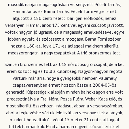
második napján magasugrásban versenyzett Péceli Tamás,
Hamar János és Barna Tamás. Péceli Tomi végre ismét
átjutott a 180 centi felett, bár igen erőlködős, nehéz
versenyen. Hamar János 175 centivel egyéni csúcsot javított,
voltak nagyon jó ugrásai, de a magasság emelkedésével egyre
jobban agyalt, és szétesett a mozgása. Barna Tomi szépen
hozta a 160-at, így a 171-es átlaggal majdnem sikerült
megszorongatni a nagy csapatokat. A trió bronzérmes lett.
Szintén bronzérmes lett az U18 női ötösugró csapat, de a két
érem között ég és föld a különbség. Nagyon-nagyon régóta
vártunk már arra, hogy a gyengébbik nemben valamely
csapatversenyben érmet hozzon össze a 2004-05-ös
generáció. Képességeik alapján minden bajnokságon erre volt
predesztinálva a Frei Nóra, Posta Flóra, Weber Kata trió, és
most sikerült összehozni, ráadásul abban a versenyszámban,
ahol a legkevésbé vártuk. Motiváltan versenyeztek a lányok,
mindent beleadtak és végül 15 méter 21 centis átlaggal
lettek harmadikok. Mind a hárman egyéni csúcsot értek el.