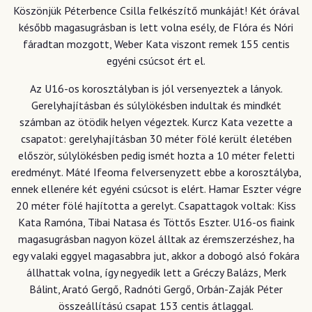
Köszönjük Péterbence Csilla felkészítő munkáját! Két órával
később magasugrásban is lett volna esély, de Flóra és Nóri
fáradtan mozgott, Weber Kata viszont remek 155 centis
egyéni csúcsot ért el.
Az U16-os korosztályban is jól versenyeztek a lányok.
Gerelyhajításban és súlylökésben indultak és mindkét
számban az ötödik helyen végeztek. Kurcz Kata vezette a
csapatot: gerelyhajításban 30 méter fölé került életében
először, súlylökésben pedig ismét hozta a 10 méter feletti
eredményt. Máté Ifeoma felversenyzett ebbe a korosztályba,
ennek ellenére két egyéni csúcsot is elért. Hamar Eszter végre
20 méter fölé hajította a gerelyt. Csapattagok voltak: Kiss
Kata Ramóna, Tibai Natasa és Töttős Eszter. U16-os fiaink
magasugrásban nagyon közel álltak az éremszerzéshez, ha
egy valaki eggyel magasabbra jut, akkor a dobogó alsó fokára
állhattak volna, így negyedik lett a Gréczy Balázs, Merk
Bálint, Arató Gergő, Radnóti Gergő, Orbán-Zaják Péter
összeállítású csapat 153 centis átlaggal.