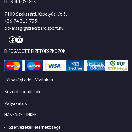
ELÉRHETŐSÉGEK
7100 Szekszárd, Keselyűsi út 3.
+36 74 315 733
titkarsag@szekszardisport.hu
Facebook
Instagram
ELFOGADOTT FIZETŐESZKÖZÖK
Társasági adó - Vízilabda
Közérdekű adatok
Pályázatok
HASZNOS LINKEK
Szervezetek elérhetősége