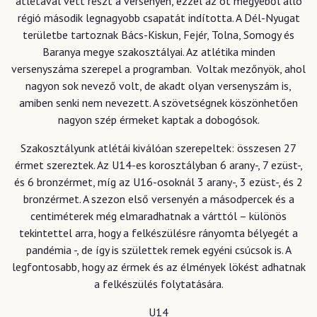
atlétával vett részt a versenyen, ezzel az öt megyéből álló
régió második legnagyobb csapatát indította. A Dél-Nyugat
területbe tartoznak Bács-Kiskun, Fejér, Tolna, Somogy és
Baranya megye szakosztályai. Az atlétika minden
versenyszáma szerepel a programban. Voltak mezőnyök, ahol
nagyon sok nevező volt, de akadt olyan versenyszám is,
amiben senki nem nevezett. A szövetségnek köszönhetően
nagyon szép érmeket kaptak a dobogósok.
Szakosztályunk atlétái kiválóan szerepeltek: összesen 27
érmet szereztek. Az U14-es korosztályban 6 arany-, 7 ezüst-,
és 6 bronzérmet, míg az U16-osoknál 3 arany-, 3 ezüst-, és 2
bronzérmet. A szezon első versenyén a másodpercek és a
centiméterek még elmaradhatnak a várttól – különös
tekintettel arra, hogy a felkészülésre rányomta bélyegét a
pandémia -, de így is születtek remek egyéni csúcsok is. A
legfontosabb, hogy az érmek és az élmények lökést adhatnak
a felkészülés folytatására.
U14