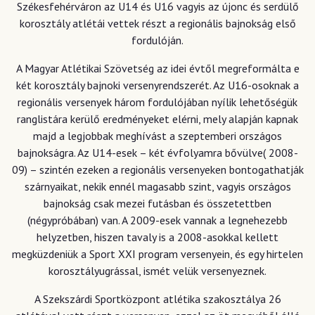
Székesfehérváron az U14 és U16 vagyis az újonc és serdülő
korosztály atlétái vettek részt a regionális bajnokság első
fordulóján.
A Magyar Atlétikai Szövetség az idei évtől megreformálta e
két korosztály bajnoki versenyrendszerét. Az U16-osoknak a
regionális versenyek három fordulójában nyílik lehetőségük
ranglistára kerülő eredményeket elérni, mely alapján kapnak
majd a legjobbak meghívást a szeptemberi országos
bajnokságra. Az U14-esek – két évfolyamra bővülve( 2008-
09) – szintén ezeken a regionális versenyeken bontogathatják
szárnyaikat, nekik ennél magasabb szint, vagyis országos
bajnokság csak mezei futásban és összetettben
(négypróbában) van. A 2009-esek vannak a legnehezebb
helyzetben, hiszen tavaly is a 2008-asokkal kellett
megküzdeniük a Sport XXI program versenyein, és egy hirtelen
korosztályugrással, ismét velük versenyeznek.
A Szekszárdi Sportközpont atlétika szakosztálya 26