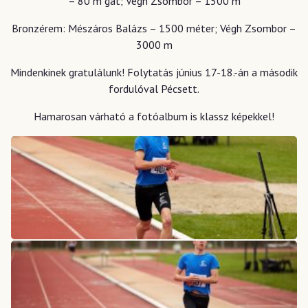
– 80 m gát; Végh Zsombor – 1500 m
Bronzérem: Mészáros Balázs – 1500 méter; Végh Zsombor –
3000 m
Mindenkinek gratulálunk! Folytatás június 17-18.-án a második
fordulóval Pécsett.
Hamarosan várható a fotóalbum is klassz képekkel!