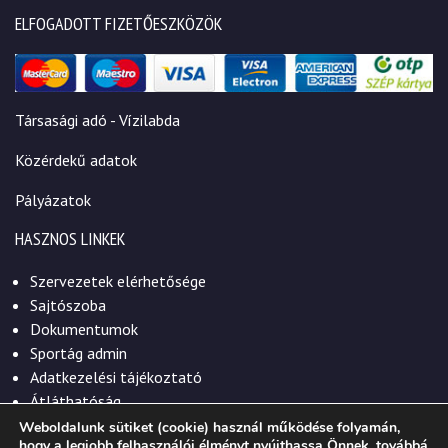
ELFOGADOTT FIZETŐESZKÖZÖK
Társasági adó - Vízilabda
Közérdekű adatok
Pályázatok
HASZNOS LINKEK
Szervezetek elérhetősége
Sajtószoba
Dokumentumok
Sportág admin
Adatkezelési tájékoztató
Átláthatóság
Weboldalunk sütiket (cookie) használ működése folyamán,
hogy a legjobb felhasználói élményt nyújthassa Önnek, továbbá