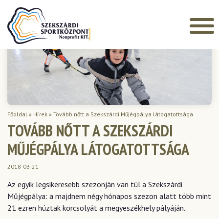
Főoldal
»
Hírek
»
Tovább nőtt a Szekszárdi Műjégpálya látogatottsága
TOVÁBB NŐTT A SZEKSZÁRDI
MŰJÉGPÁLYA LÁTOGATOTTSÁGA
2018-03-21
Az egyik legsikeresebb szezonján van túl a Szekszárdi
Műjégpálya: a majdnem négy hónapos szezon alatt több mint
21 ezren húztak korcsolyát a megyeszékhely pályáján.