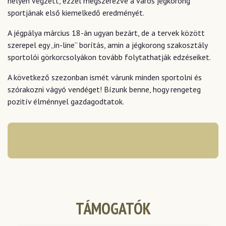
helyen végzett, ezzel megszerezve a város jégkorong
sportjának első kiemelkedő eredményét.
A jégpálya március 18-án ugyan bezárt, de a tervek között
szerepel egy „in-line” borítás, amin a jégkorong szakosztály
sportolói görkorcsolyákon tovább folytathatják edzéseiket.
A következő szezonban ismét várunk minden sportolni és
szórakozni vágyó vendéget! Bízunk benne, hogy rengeteg
pozitív élménnyel gazdagodtatok.
TÁMOGATÓK