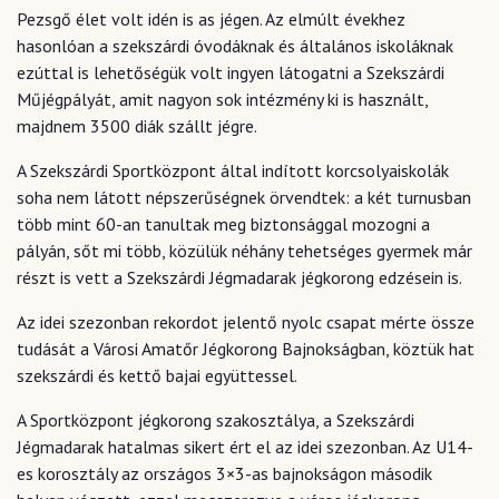
Pezsgő élet volt idén is as jégen. Az elmúlt évekhez
hasonlóan a szekszárdi óvodáknak és általános iskoláknak
ezúttal is lehetőségük volt ingyen látogatni a Szekszárdi
Műjégpályát, amit nagyon sok intézmény ki is használt,
majdnem 3500 diák szállt jégre.
A Szekszárdi Sportközpont által indított korcsolyaiskolák
soha nem látott népszerűségnek örvendtek: a két turnusban
több mint 60-an tanultak meg biztonsággal mozogni a
pályán, sőt mi több, közülük néhány tehetséges gyermek már
részt is vett a Szekszárdi Jégmadarak jégkorong edzésein is.
Az idei szezonban rekordot jelentő nyolc csapat mérte össze
tudását a Városi Amatőr Jégkorong Bajnokságban, köztük hat
szekszárdi és kettő bajai együttessel.
A Sportközpont jégkorong szakosztálya, a Szekszárdi
Jégmadarak hatalmas sikert ért el az idei szezonban. Az U14-
es korosztály az országos 3×3-as bajnokságon második