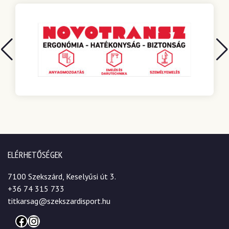
ELÉRHETŐSÉGEK
7100 Szekszárd, Keselyűsi út 3.
+36 74 315 733
titkarsag@szekszardisport.hu
Facebook
Instagram