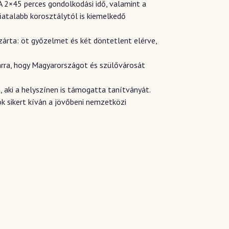
 A 2×45 perces gondolkodási idő, valamint a
iatalabb korosztálytól is kiemelkedő
zárta: öt győzelmet és két döntetlent elérve,
 arra, hogy Magyarországot és szülővárosát
, aki a helyszínen is támogatta tanítványát.
k sikert kíván a jövőbeni nemzetközi