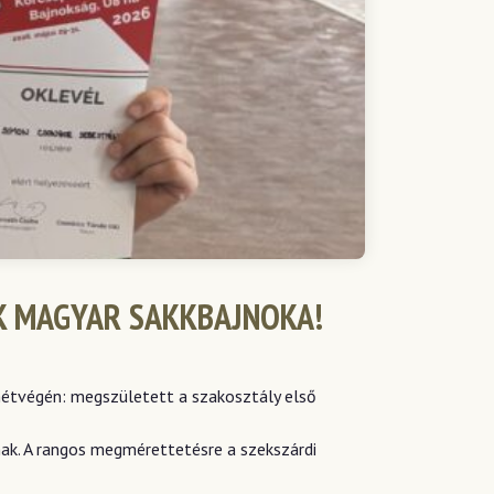
AK MAGYAR SAKKBAJNOKA!
 hétvégén: megszületett a szakosztály első
ak. A rangos megmérettetésre a szekszárdi