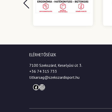
ELÉRHETŐSÉGEK
7100 Szekszárd, Keselyűsi út 3.
+36 74 315 733
titkarsag@szekszardisport.hu
Facebook
Instagram