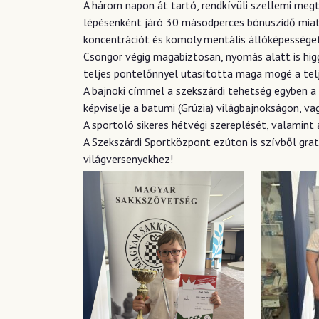
A három napon át tartó, rendkívüli szellemi megt
lépésenként járó 30 másodperces bónuszidő miatt
koncentrációt és komoly mentális állóképessége
Csongor végig magabiztosan, nyomás alatt is hig
teljes pontelőnnyel utasította maga mögé a telj
A bajnoki címmel a szekszárdi tehetség egyben a 
képviselje a batumi (Grúzia) világbajnokságon, v
A sportoló sikeres hétvégi szereplését, valamint 
A Szekszárdi Sportközpont ezúton is szívből gra
világversenyekhez!