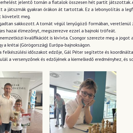
erhelést jelentő tornán a fiatalok összesen hét partit játszottak.
 a játszmák gyakran órákon át tartottak. Ez a lebonyolítás a legf
t követelt meg.
gadtan sakkozott. A tornát végül lenyűgöző formában, veretlenül 
es hazai élmezőnyt, megszerezve ezzel a bajnoki trófeát.
nemzetközi kvalifikációt is kivívta. Csongor szerezte meg a jogot
agy a krétai (Görögország) Európa-bajnokságon.
a felkészülési időszakot edzője, Gál Péter segítette és koordinálta
tulál a versenyzőnek és edzőjének a kiemelkedő eredményhez, és so