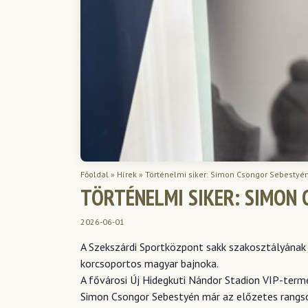
Főoldal
»
Hírek
»
Történelmi siker: Simon Csongor Sebestyé
TÖRTÉNELMI SIKER: SIMON 
2026-06-01
A Szekszárdi Sportközpont sakk szakosztályának 
korcsoportos magyar bajnoka.
A fővárosi Új Hidegkuti Nándor Stadion VIP-term
Simon Csongor Sebestyén már az előzetes rangsor