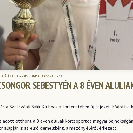
n a 8 éven aluliak magyar sakkbajnoka!
CSONGOR SEBESTYÉN A 8 ÉVEN ALULI
és a Szekszárdi Sakk Klubnak a történetében új fejezet íródott a
e adott otthont a 8 éven aluliak korcsoportos magyar bajnokságán
 alapján is az első kiemeltként, a mezőny éléről érkezett.