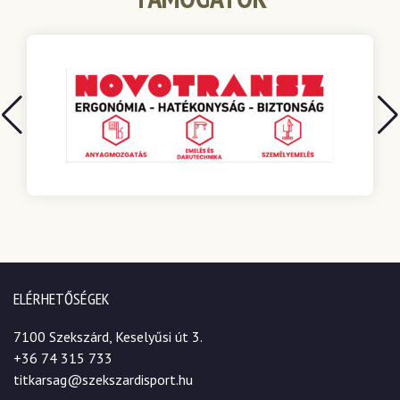
ELÉRHETŐSÉGEK
7100 Szekszárd, Keselyűsi út 3.
+36 74 315 733
titkarsag@szekszardisport.hu