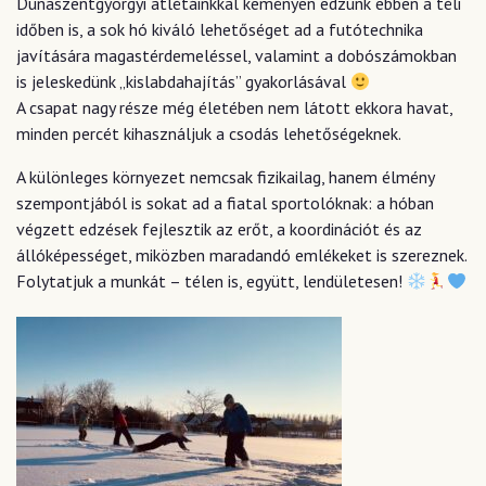
Dunaszentgyörgyi atlétáinkkal keményen edzünk ebben a téli
időben is, a sok hó kiváló lehetőséget ad a futótechnika
javítására magastérdemeléssel, valamint a dobószámokban
is jeleskedünk „kislabdahajítás” gyakorlásával
A csapat nagy része még életében nem látott ekkora havat,
minden percét kihasználjuk a csodás lehetőségeknek.
A különleges környezet nemcsak fizikailag, hanem élmény
szempontjából is sokat ad a fiatal sportolóknak: a hóban
végzett edzések fejlesztik az erőt, a koordinációt és az
állóképességet, miközben maradandó emlékeket is szereznek.
Folytatjuk a munkát – télen is, együtt, lendületesen!