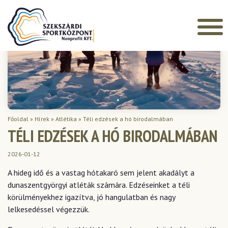
Főoldal
»
Hírek
»
Atlétika
»
Téli edzések a hó birodalmában
TÉLI EDZÉSEK A HÓ BIRODALMÁBAN
2026-01-12
A hideg idő és a vastag hótakaró sem jelent akadályt a
dunaszentgyörgyi atléták számára. Edzéseinket a téli
körülményekhez igazítva, jó hangulatban és nagy
lelkesedéssel végezzük.