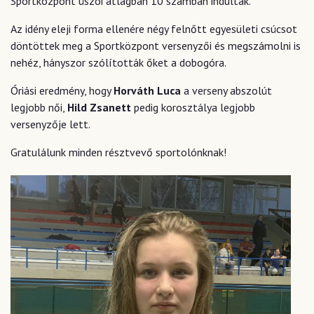
Sportközpont úszói átlagban 10 számban indultak.
Az idény eleji forma ellenére négy felnőtt egyesületi csúcsot
döntöttek meg a Sportközpont versenyzői és megszámolni is
nehéz, hányszor szólították őket a dobogóra.
Óriási eredmény, hogy
Horváth Luca
a verseny abszolút
legjobb női,
Hild Zsanett
pedig korosztálya legjobb
versenyzője lett.
Gratulálunk minden résztvevő sportolónknak!