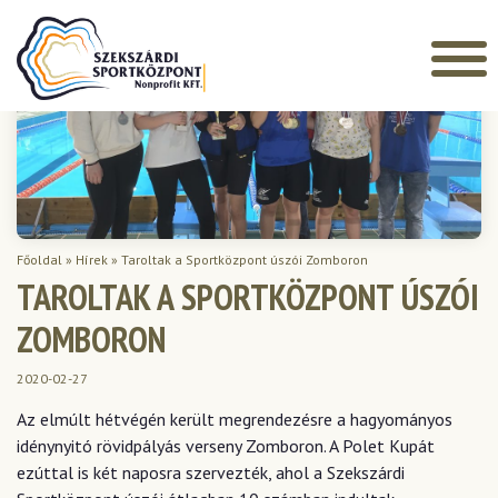
Főoldal
»
Hírek
»
Taroltak a Sportközpont úszói Zomboron
TAROLTAK A SPORTKÖZPONT ÚSZÓI
ZOMBORON
2020-02-27
Az elmúlt hétvégén került megrendezésre a hagyományos
idénynyitó rövidpályás verseny Zomboron. A Polet Kupát
ezúttal is két naposra szervezték, ahol a Szekszárdi