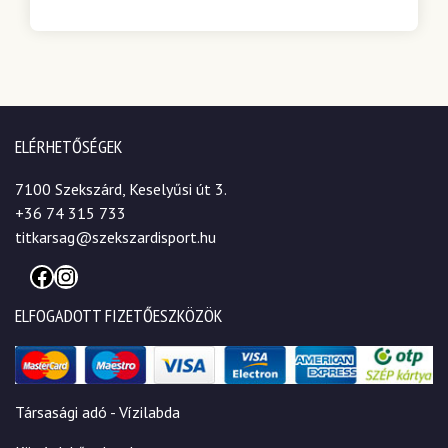
ELÉRHETŐSÉGEK
7100 Szekszárd, Keselyűsi út 3.
+36 74 315 733
titkarsag@szekszardisport.hu
Facebook
Instagram
ELFOGADOTT FIZETŐESZKÖZÖK
Társasági adó - Vízilabda