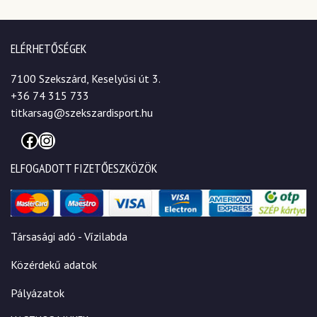
ELÉRHETŐSÉGEK
7100 Szekszárd, Keselyűsi út 3.
+36 74 315 733
titkarsag@szekszardisport.hu
Facebook
Instagram
ELFOGADOTT FIZETŐESZKÖZÖK
Társasági adó - Vízilabda
Közérdekű adatok
Pályázatok