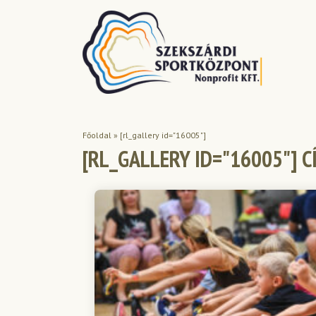
Főoldal
»
[rl_gallery id="16005"]
[RL_GALLERY ID="16005"] 