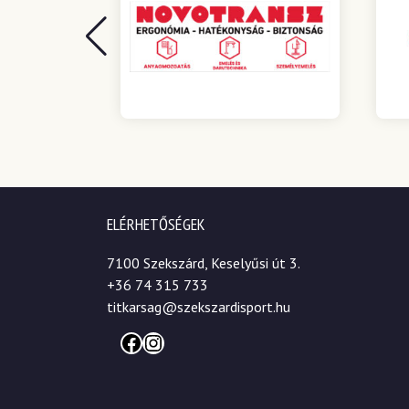
ELÉRHETŐSÉGEK
7100 Szekszárd, Keselyűsi út 3.
+36 74 315 733
titkarsag@szekszardisport.hu
Facebook
Instagram