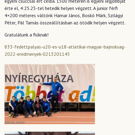
egyéni csúccsal ért célba. 1500 méteren is egyéni legjobbját
érte el, 4:25.25-tel hetedik helyen végzett. A junior férfi
4×200 méteres váltónk Hamar János, Boskó Márk, Szilágyi
Péter, Pál Tamás összeállításban az ötödik helyen végzett.
Gratulálunk a fiúknak!
833-fedettpalyas-u20-es-u18-atletikai-magyar-bajnoksag-
2022-eredmenyek-0213201145