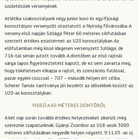
születésűek versenyének.
Atlétika szakosztályunk négy junior korú és egy ifjúsági
korosztályos versenyzőt utaztatott a Nyírség fővárosába. A
verseny első napján Szilágyi Péter 60 méteres síkfutásban
szerzett értékes ezüstérmet az U20 korosztályban. Az
előfutamban még kissé idegesen versenyzett Szilágyi, de
7.16-tal simán jutott tovább. A döntőben az első rajtnál
sárga lapos figyelmeztetést kapott, de ez sem zavarta meg,
hogy tökéletesen elkapja a rajtot, és szenzációs futással,
pazar egyéni csúccsal – 7.07 – második helyen ért célba.
Scherer Tamás tanítványa jól kezdett az idősebbek között az
U20-as korosztályban.
VIDEÓ A 60 MÉTERES DÖNTŐRŐL
A két nap során további értékes helyezéseket sikerült még
szereznie csapatunknak. Gyányi Zsombor az U18-asok 3000
méteres síkfutásában negyedik helyen végzett. 9:11.03 -as új