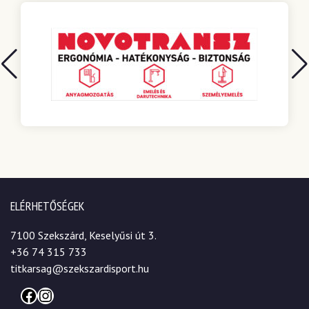
ELÉRHETŐSÉGEK
7100 Szekszárd, Keselyűsi út 3.
+36 74 315 733
titkarsag@szekszardisport.hu
Facebook
Instagram