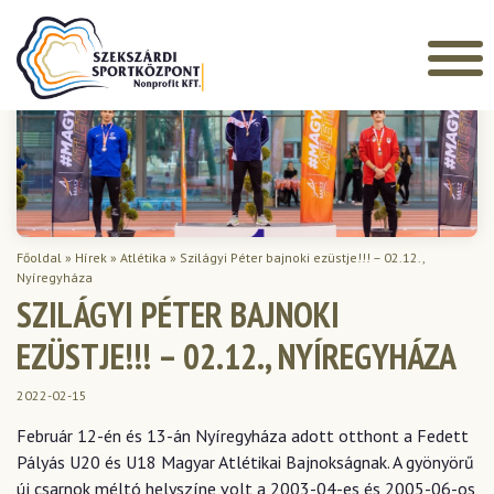
Főoldal
»
Hírek
»
Atlétika
»
Szilágyi Péter bajnoki ezüstje!!! – 02.12.,
Nyíregyháza
SZILÁGYI PÉTER BAJNOKI
EZÜSTJE!!! – 02.12., NYÍREGYHÁZA
2022-02-15
Február 12-én és 13-án Nyíregyháza adott otthont a Fedett
Pályás U20 és U18 Magyar Atlétikai Bajnokságnak. A gyönyörű
új csarnok méltó helyszíne volt a 2003-04-es és 2005-06-os