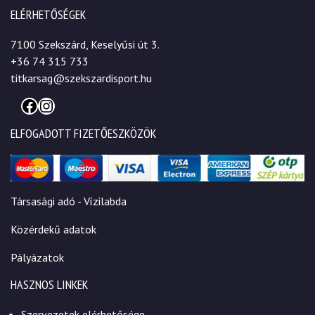
ELÉRHETŐSÉGEK
7100 Szekszárd, Keselyűsi út 3.
+36 74 315 733
titkarsag@szekszardisport.hu
Facebook
Instagram
ELFOGADOTT FIZETŐESZKÖZÖK
Társasági adó - Vízilabda
Közérdekű adatok
Pályázatok
HASZNOS LINKEK
Szervezetek elérhetősége