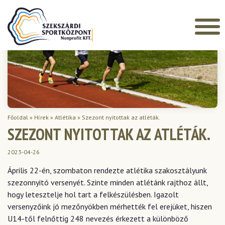
Főoldal
»
Hírek
»
Atlétika
»
Szezont nyitottak az atléták.
SZEZONT NYITOTTAK AZ ATLÉTÁK.
2023-04-26
Április 22-én, szombaton rendezte atlétika szakosztályunk
szezonnyitó versenyét. Szinte minden atlétánk rajthoz állt,
hogy letesztelje hol tart a felkészülésben. Igazolt
versenyzőink jó mezőnyökben mérhették fel erejüket, hiszen
U14-től felnőttig 248 nevezés érkezett a különböző