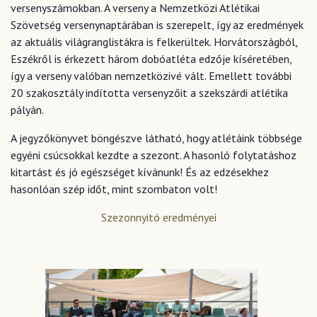
versenyszámokban. A verseny a Nemzetközi Atlétikai
Szövetség versenynaptárában is szerepelt, így az eredmények
az aktuális világranglistákra is felkerültek. Horvátországból,
Eszékről is érkezett három dobóatléta edzője kíséretében,
így a verseny valóban nemzetközivé vált. Emellett további
20 szakosztály indította versenyzőit a szekszárdi atlétika
pályán.
A jegyzőkönyvet böngészve látható, hogy atlétáink többsége
egyéni csúcsokkal kezdte a szezont. A hasonló folytatáshoz
kitartást és jó egészséget kívánunk! És az edzésekhez
hasonlóan szép időt, mint szombaton volt!
Szezonnyitó eredményei