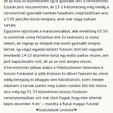
de az első öt kilométerem így is gyorsabb lett a tervezettnél.
Ezután picit visszavettem, de 13-14 kilométerig még mindig a
tervezettnél gyorsabb iramban haladtam, majd beálltam arra
a 3:05 perc/km körüli tempóra, amit már végig tudtam
tartani.
Egyszerre rajtoltunk a maratonistákkal, akik eredetileg 63:30-
ra szerettek volna féltávhoz érni. Ez kedvezett is volna
nekem, de tegnap az etiópok már ennél gyorsabb tempót
kértek, így végül egyedül kellett futnom. Volt két nagyobb
emelkedő 14-15 kilométer körül egy erdős-parkos részen, ami
picit kapaszkodós volt, de az se volt annyira vészes.
A tervezettnél jobban alakul a felkészülésem Valenciára. A
hosszú futásokat is jobb érzéssel és idővel fejezem be, mivel
eddig betegség és kihagyás sem hátráltatott, ezért minden
edzésem a tervek szerint meg tudom csinálni. Két hét múlva
lesz még egy 32-33 kilométeres hosszú futásom
versenytempóban, ott már látni fogjuk, hogy mire lehetek
képes december 4-én” – mondta a fiatal magyar futónk!
♥Gratulálunk Levente!♥