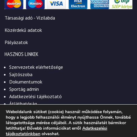
Társasági adó - Vízilabda
Közérdekű adatok
Pályázatok
HASZNOS LINKEK
Szervezetek elérhetősége
Sajtószoba
Dokumentumok
Sportág admin
Adatkezelési tájékoztató
Átláthatóság
Weboldalunk sütiket (cookie) használ működése folyamán,
hogy a legjobb felhasználói élményt nyújthassa Önnek, továbbá
látogatottsága mérése céljából. A sütik használatát bármikor
letilthatja! Bővebb információkat erről
Adatkezelési
© 2026. Szekszárdi Sportközpont Nonprofit Kft.
tájékoztatónkban
olvashat.