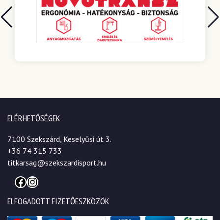
ELÉRHETŐSÉGEK
7100 Szekszárd, Keselyűsi út 3.
+36 74 315 733
titkarsag@szekszardisport.hu
Facebook
Instagram
ELFOGADOTT FIZETŐESZKÖZÖK