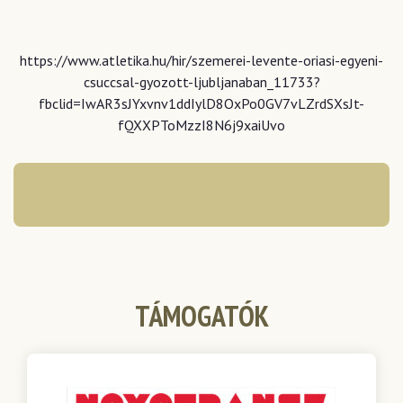
https://www.atletika.hu/hir/szemerei-levente-oriasi-egyeni-
csuccsal-gyozott-ljubljanaban_11733?
fbclid=IwAR3sJYxvnv1ddIylD8OxPo0GV7vLZrdSXsJt-
fQXXPToMzzI8N6j9xaiUvo
TÁMOGATÓK