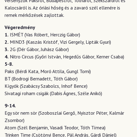
versenyzők Paksról, Budapestről, Tolnáról, Szekszárdról és
Kalocsáról is. Az óriási hőség és a zavaró szél ellenére is
remek mérkőzések zajlottak.
Végeredmény
1.
ISMÉT (Vas Róbert, Herczig Gábor)
2.
MIND3 (Kaszás Kristóf, Vizi Gergely, Lipták Gyuri)
3.
2G (Dér Gábor, Juhász Gábor)
4.
Nitro Circus (Győri István, Hegedűs Gábor, Kerner Csaba)
5-8.
Paks (Bérdi Kata, Moró Attila, Gungl Tomi)
BT (Bodrogi Bernadett, Tóth Gábor)
Kígyók (Szabácsy Szabolcs, Inhof Bence)
Sivatagi roham csigák (Dabis Ágnes, Széle Anikó)
9-14.
Egy sör nem sör (Szoboszlai Gergő, Nyisztor Péter, Kalmár
Zsombor)
Atom (Szél Benjamin, Vasadi Teodor, Tóth Tímea)
Trinken Time (Csötönyi Bence, Pál András, Gárdi Dániel)