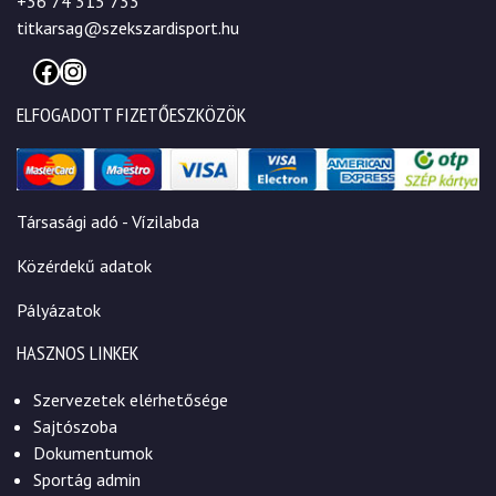
+36 74 315 733
titkarsag@szekszardisport.hu
Facebook
Instagram
ELFOGADOTT FIZETŐESZKÖZÖK
Társasági adó - Vízilabda
Közérdekű adatok
Pályázatok
HASZNOS LINKEK
Szervezetek elérhetősége
Sajtószoba
Dokumentumok
Sportág admin