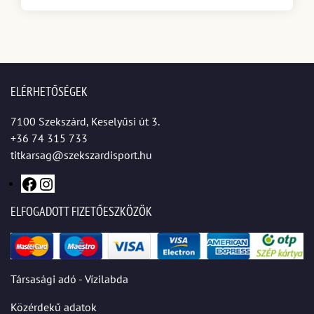
ELÉRHETŐSÉGEK
7100 Szekszárd, Keselyűsi út 3.
+36 74 315 733
titkarsag@szekszardisport.hu
ELFOGADOTT FIZETŐESZKÖZÖK
Társasági adó - Vízilabda
Közérdekű adatok