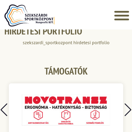
Főoldal
»
Szekszárdi Sportközpont hirdetési portfolió
SZEKSZÁRDI SPORTKÖZPONT
HIRDETÉSI PORTFOLIÓ
szekszardi_sportkozpont hirdetesi portfolio
TÁMOGATÓK