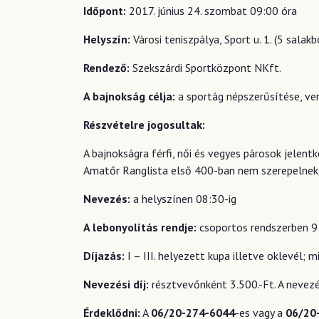
Időpont:
2017. június 24. szombat 09:00 óra
Helyszín:
Városi teniszpálya, Sport u. 1. (5 salak
Rendező:
Szekszárdi Sportközpont NKft.
A bajnokság célja:
a sportág népszerűsítése, ve
Részvételre jogosultak:
A bajnokságra férfi, női és vegyes párosok jelent
Amatőr Ranglista első 400-ban nem szerepelnek, 
Nevezés:
a helyszínen 08:30-ig
A lebonyolítás rendje:
csoportos rendszerben 9 n
Díjazás:
I – III. helyezett kupa illetve oklevél;
Nevezési díj:
résztvevőnként 3.500.-Ft. A nevezé
Érdeklődni:
A
06/20-274-6044
-es vagy a
06/20