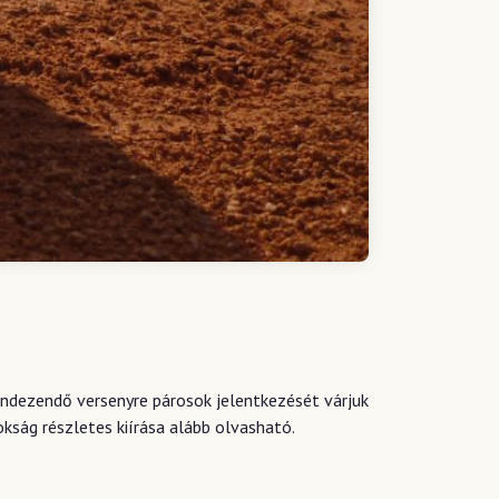
endezendő versenyre párosok jelentkezését várjuk
kság részletes kiírása alább olvasható.