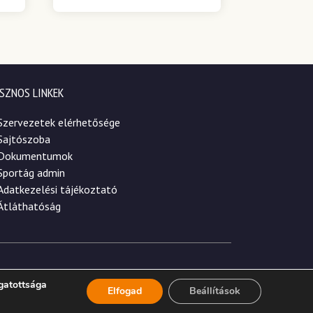
SZNOS LINKEK
Szervezetek elérhetősége
Sajtószoba
Dokumentumok
Sportág admin
Adatkezelési tájékoztató
Átláthatóság
gatottsága
Elfogad
Beállítások