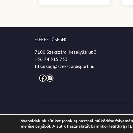
ELÉRHETŐSÉGEK
7100 Szekszárd, Keselyűsi út 3.
+36 74 315 733
titkarsag@szekszardisport.hu
Facebook
Instagram
© 2026. Szekszárdi Sportközpont Nonprofit Kft.
Weboldalunk sütiket (cookie) használ működése folyamán,
mérése céljából. A sütik használatát bármikor letilthatja!