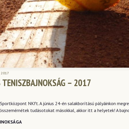
– 2017
 TENISZBAJNOKSÁG – 2017
 Sportközpont NKft. A június 24-én salakborítású pályáinkon megr
 összemérnétek tudásotokat másokkal, akkor itt a helyetek! A bajno
AJNOKSÁGA