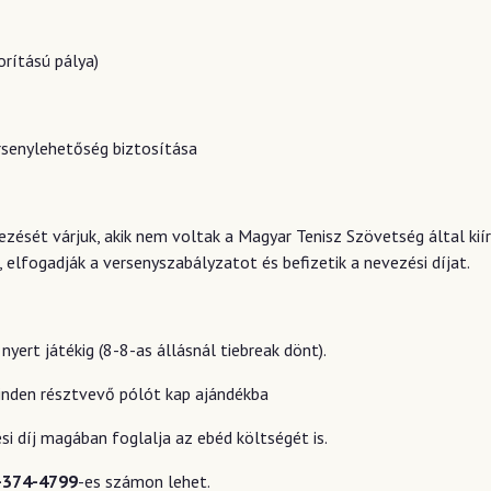
borítású pálya)
rsenylehetőség biztosítása
kezését várjuk, akik nem voltak a Magyar Tenisz Szövetség által ki
elfogadják a versenyszabályzatot és befizetik a nevezési díjat.
yert játékig (8-8-as állásnál tiebreak dönt).
 minden résztvevő pólót kap ajándékba
si díj magában foglalja az ebéd költségét is.
-374-4799
-es számon lehet.