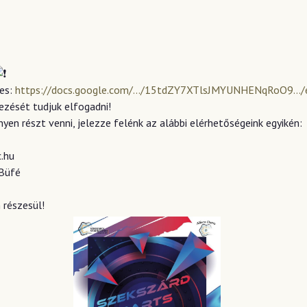
ges:
https://docs.google.com/…/15tdZY7XTlsJMYUNHENqRoO9…/e
ezését tudjuk elfogadni!
en részt venni, jelezze felénk az alábbi elérhetőségeink egyikén:
.hu
 Büfé
 részesül!