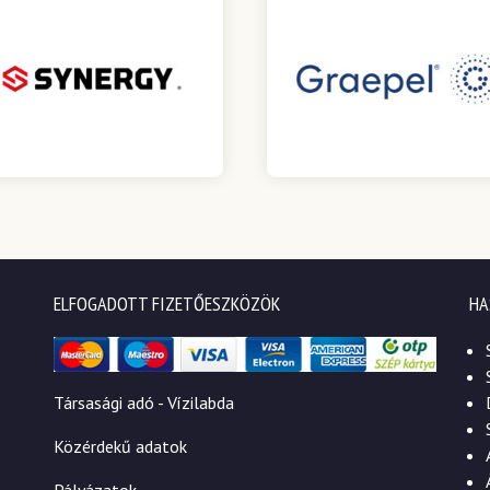
ELFOGADOTT FIZETŐESZKÖZÖK
HA
Társasági adó - Vízilabda
Közérdekű adatok