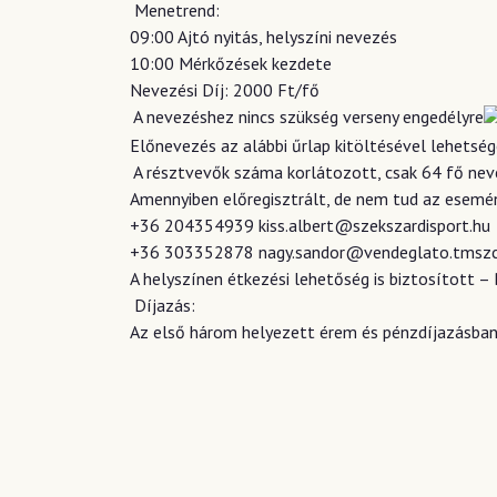
Menetrend:
09:00 Ajtó nyitás, helyszíni nevezés
10:00 Mérkőzések kezdete
Nevezési Díj: 2000 Ft/fő
A nevezéshez nincs szükség verseny engedélyre
Előnevezés az alábbi űrlap kitöltésével lehetsé
A résztvevők száma korlátozott, csak 64 fő nev
Amennyiben előregisztrált, de nem tud az esemény
+36 204354939
kiss.albert@szekszardisport.hu
+36 303352878
nagy.sandor@vendeglato.tmszc
A helyszínen étkezési lehetőség is biztosított –
Díjazás:
Az első három helyezett érem és pénzdíjazásban