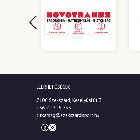
ELÉRHETŐSÉGEK
7100 Szekszárd, Keselyűsi út 3.
+36 74 315 733
titkarsag@szekszardisport.hu
Facebook
Instagram