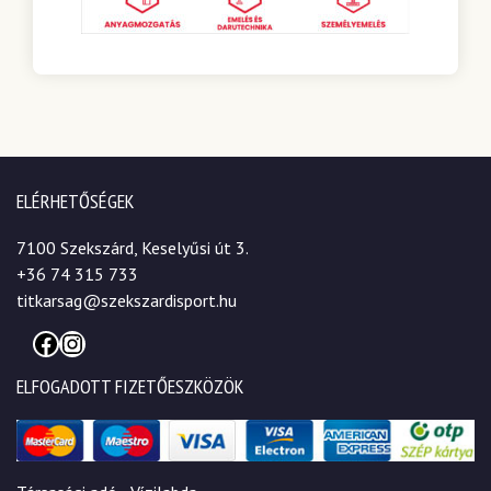
ELÉRHETŐSÉGEK
7100 Szekszárd, Keselyűsi út 3.
+36 74 315 733
titkarsag@szekszardisport.hu
Facebook
Instagram
ELFOGADOTT FIZETŐESZKÖZÖK