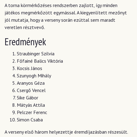
A torna körmérkőzéses rendszerben zajlott, így minden
játékos megmérkőzött egymással. A kiegyenlített mezőnyt
jól mutatja, hogy a verseny során ezúttal sem maradt
veretlen résztvevő.
Eredmények
Straubinger Szilvia
Főfainé Balics Viktória
Kocsis János
Szunyogh Mihály
Aranyos Géza
Csergő Vencel
Sike Gábor
Mátyás Attila
Pelczer Ferenc
Simon Csaba
A verseny első három helyezettje éremdíjazásban részesült.