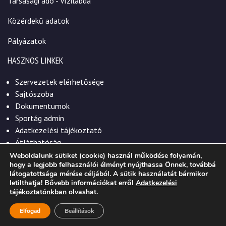
Társasági adó - Vízilabda
Közérdekű adatok
Pályázatok
HASZNOS LINKEK
Szervezetek elérhetősége
Sajtószoba
Dokumentumok
Sportág admin
Adatkezelési tájékoztató
Átláthatóság
Weboldalunk sütiket (cookie) használ működése folyamán,
hogy a legjobb felhasználói élményt nyújthassa Önnek, továbbá
látogatottsága mérése céljából. A sütik használatát bármikor
letilthatja! Bővebb információkat erről
Adatkezelési
© 2026. Szekszárdi Sportközpont Nonprofit Kft.
tájékoztatónkban
olvashat.
Elfogad
Beállítások