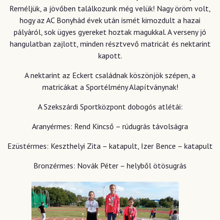
Reméljük, a jövőben találkozunk még velük! Nagy öröm volt,
hogy az AC Bonyhád évek után ismét kimozdult a hazai
pályáról, sok ügyes gyereket hoztak magukkal. A verseny jó
hangulatban zajlott, minden résztvevő matricát és nektarint
kapott.
A nektarint az Eckert családnak köszönjök szépen, a
matricákat a Sportélmény Alapítványnak!
A Szekszárdi Sportközpont dobogós atlétái:
Aranyérmes: Rend Kincső – rúdugrás távolságra
Ezüstérmes: Keszthelyi Zita – katapult, Izer Bence – katapult
Bronzérmes: Novák Péter – helyből ötösugrás