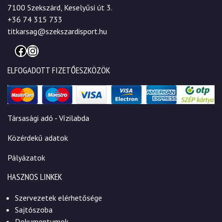
7100 Szekszárd, Keselyűsi út 3.
+36 74 315 733
titkarsag@szekszardisport.hu
Facebook
Instagram
ELFOGADOTT FIZETŐESZKÖZÖK
Társasági adó - Vízilabda
Közérdekű adatok
Pályázatok
HASZNOS LINKEK
Szervezetek elérhetősége
Sajtószoba
Dokumentumok