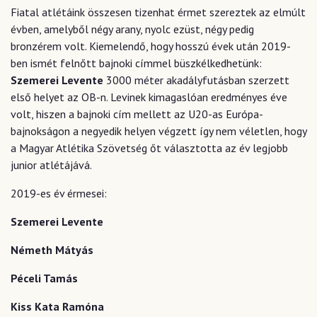
Fiatal atlétáink összesen tizenhat érmet szereztek az elmúlt
évben, amelyből négy arany, nyolc ezüst, négy pedig
bronzérem volt. Kiemelendő, hogy hosszú évek után 2019-
ben ismét felnőtt bajnoki címmel büszkélkedhetünk:
Szemerei Levente
3000 méter akadályfutásban szerzett
első helyet az OB-n. Levinek kimagaslóan eredményes éve
volt, hiszen a bajnoki cím mellett az U20-as Európa-
bajnokságon a negyedik helyen végzett így nem véletlen, hogy
a Magyar Atlétika Szövetség őt választotta az év legjobb
junior atlétájává.
2019-es év érmesei:
Szemerei Levente
Németh Mátyás
Péceli Tamás
Kiss Kata Ramóna