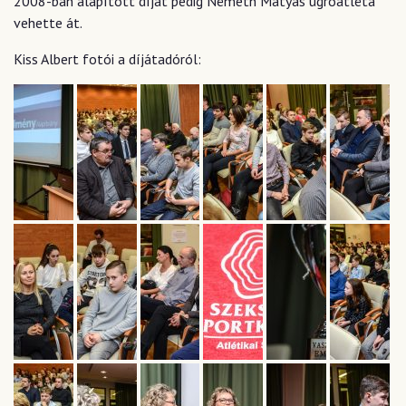
2008-ban alapított díjat pedig Németh Mátyás ugróatléta
vehette át.
Kiss Albert fotói a díjátadóról: