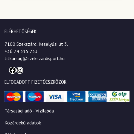
ELÉRHETŐSÉGEK
7100 Szekszárd, Keselyűsi út 3.
+36 74 315 733
titkarsag@szekszardisport.hu
Facebook
Instagram
ELFOGADOTT FIZETŐESZKÖZÖK
Társasági adó - Vízilabda
Közérdekű adatok