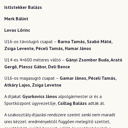
Istlstekker Balázs
Merk Bálint
Lovas Lőrinc
U16-os távolugró csapat –
Barna Tamás, Szabó Máté,
Zsiga Levente, Péceli Tamás, Hamar János
U14-es 4×600 méteres váltó –
Gányi Zsombor Buda, Arató
Gergő, Plessz Gábor, Deli Bence
U16-os magasugró csapat –
Gamar János, Péceli Tamás,
Atkáry Lajos, Zsiga Levetne
A díjakat
Gyurkovics János
alpolgármester úr és a
Sportközpont ügyvezetője,
Csillag Balázs
adták át.
A szakosztály díjazási rendszere szerint senki nem maradt
üres kézzel: eredményektől függően melegítő szettet,