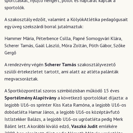
sporttáskát, nyújtó hengert, pólót és naptárat kaptak a
sportolók.
A szakosztály edzőit, valamint a KölyökAtlétika pedagógusait
egy üveg szekszárdi borral jutalmaztuk:
Hammer Mária, Péterbence Csilla, Papné Somogyvári Klára,
Scherer Tamás, Gaál László, Móra Zoltán, Póth Gábor, Szőke
Gergő
A rendezvény végén
Scherer Tamás
szakosztályvezető
szülői értekezletet tartott, ami alatt az atléta palánták
megvacsoráztak.
A Sportközponttal szoros szimbiózisban működő 15 éves
Sportélmény Alapítvány
a következő sportolókat díjazta: a
legjobb U16-os sprinter Kiss Kata Ramóna, a legjobb U16-os
dobóatléta Hamar János, a legjobb U16-os középtávfutó
Istlstekker Balázs, a legjobb U16-os ugróatléta pedig Merk
Bálint lett. A korábbi kiváló edző,
Vaszkó Judit
emlékére