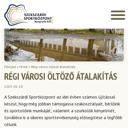
Főoldal
»
Hírek
»
Régi városi öltöző átalakítás
RÉGI VÁROSI ÖLTÖZŐ ÁTALAKÍTÁS
2025-01-10
A Szekszárdi Sportközpont az idei évben számos újítással
készül, hogy még jobban támogassa szakosztályait, bérlőink
és sportolóink ​​munkáját, valamint a szurkolók kényelmét,
továbbra is a sikeres sporttevékenység elősegítése a legfőbb
célunk.