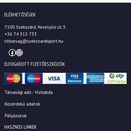
ELÉRHETŐSÉGEK
7100 Szekszárd, Keselyűsi út 3.
+36 74 315 733
titkarsag@szekszardisport.hu
Facebook
Instagram
ELFOGADOTT FIZETŐESZKÖZÖK
Társasági adó - Vízilabda
Közérdekű adatok
Pályázatok
HASZNOS LINKEK