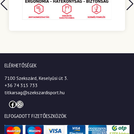
ELÉRHETŐSÉGEK
7100 Szekszárd, Keselyűsi út 3.
+36 74 315 733
titkarsag@szekszardisport.hu
Facebook
Instagram
ELFOGADOTT FIZETŐESZKÖZÖK