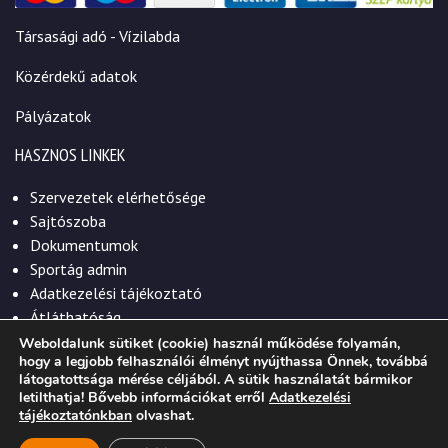
Társasági adó - Vízilabda
Közérdekű adatok
Pályázatok
HASZNOS LINKEK
Szervezetek elérhetősége
Sajtószoba
Dokumentumok
Sportág admin
Adatkezelési tájékoztató
Átláthatóság
Weboldalunk sütiket (cookie) használ működése folyamán,
hogy a legjobb felhasználói élményt nyújthassa Önnek, továbbá
látogatottsága mérése céljából. A sütik használatát bármikor
letilthatja! Bővebb információkat erről
Adatkezelési
© 2026. Szekszárdi Sportközpont Nonprofit Kft.
tájékoztatónkban
olvashat.