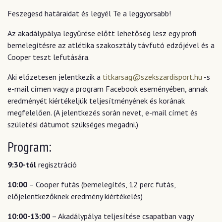
Feszegesd határaidat és legyél Te a leggyorsabb!
Az akadálypálya legyűrése előtt lehetőség lesz egy profi
bemelegítésre az atlétika szakosztály távfutó edzőjével és a
Cooper teszt lefutására.
Aki előzetesen jelentkezik a
titkarsag@szekszardisport.hu
-s
e-mail címen vagy a program Facebook eseményében, annak
eredményét kiértékeljük teljesítményének és korának
megfelelően. (A jelentkezés során nevet, e-mail címet és
születési dátumot szükséges megadni.)
Program:
9:30-tól
regisztráció
10:00
– Cooper futás (bemelegítés, 12 perc futás,
előjelentkezőknek eredmény kiértékelés)
10:00-13:00
– Akadálypálya teljesítése csapatban vagy