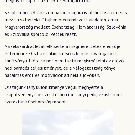
meghívót kapott az U16-os válogatottba.
Szeptember 28-án szombaton magára is ölthette a címeres
mezt a szlovéniai Ptujban megrendezett viadalon, amin
Magyarország mellett Csehország, Horvátország, Szlovénia
és Szlovákia sportolói vettek részt.
A szekszárdi atlétát elkísérte a megmérettetésre edzője
Péterbencze Csilla is, akinek első ízben lett válogatott
tanítványa. Flóra sajnos nem tudta megismételni az előző
heti parádés teljesítményét, de a válogatottság ténye
hatalmas erőt és motivációt ad neki a jövőben.
Országunk lány különítménye végül megnyerte a
csapatversenyt, összesítésben (fiú-lány) pedig ezüstérmet
szereztünk Csehország mögött.