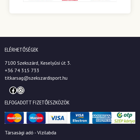
ELÉRHETŐSÉGEK
7100 Szekszárd, Keselyűsi út 3.
+36 74 315 733
titkarsag@szekszardisport.hu
Facebook
Instagram
ELFOGADOTT FIZETŐESZKÖZÖK
Társasági adó - Vízilabda